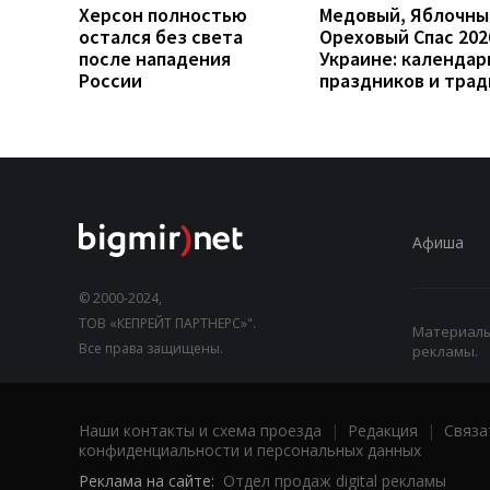
Херсон полностью
Медовый, Яблочны
остался без света
Ореховый Спас 202
после нападения
Украине: календар
России
праздников и тра
Афиша
© 2000-2024,
ТОВ «КЕПРЕЙТ ПАРТНЕРС»".
Материалы,
Все права защищены.
рекламы.
Наши контакты и схема проезда
|
Редакция
|
Связа
конфиденциальности и персональных данных
Реклама на сайте:
Отдел продаж digital рекламы