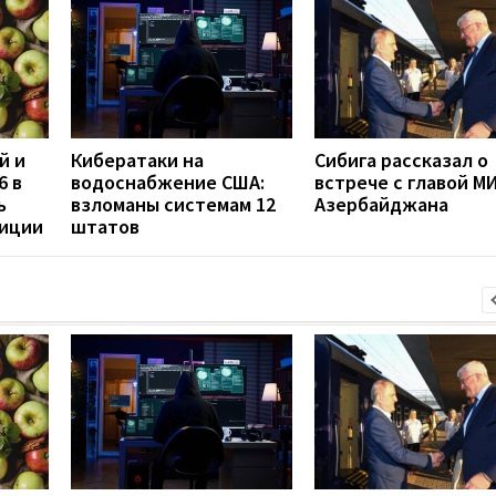
й и
Кибератаки на
Сибига рассказал о
6 в
водоснабжение США:
встрече с главой М
ь
взломаны системам 12
Азербайджана
диции
штатов