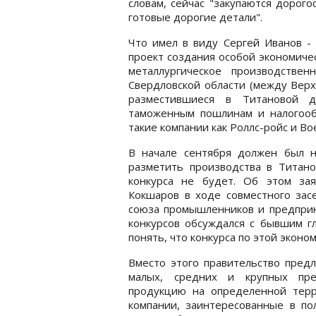
словам, сейчас "закупаются дорог
готовые дорогие детали".
Что имел в виду Сергей Иванов - 
проект создания особой экономиче
металлургическое производстве
Свердловской области (между Верх
разместившиеся в Титановой 
таможенным пошлинам и налогооб
такие компании как Роллс-ройс и Boe
В начале сентября должен был н
разметить производства в Титано
конкурса не будет. Об этом зая
Кокшаров в ходе совместного зас
союза промышленников и предприн
конкурсов обсуждался с бывшим г
понять, что конкурса по этой эконо
Вместо этого правительство пред
малых, средних и крупных пре
продукцию на определенной терр
компании, заинтересованные в по