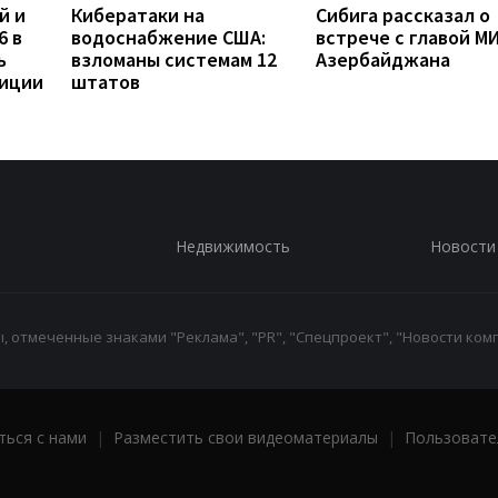
й и
Кибератаки на
Сибига рассказал о
6 в
водоснабжение США:
встрече с главой М
ь
взломаны системам 12
Азербайджана
диции
штатов
Недвижимость
Новости
 отмеченные знаками "Реклама", "PR", "Спецпроект", "Новости комп
ться с нами
|
Разместить свои видеоматериалы
|
Пользовате