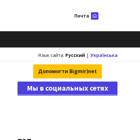
Почта
Искать
Язык сайта:
Русский
|
Українська
Допомогти Bigmir)net
Мы в социальных сетях