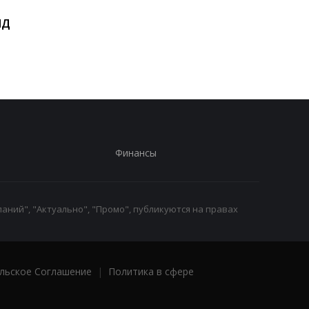
Виктор Ющенко занял
Товарооборот РФ и
ИД
новую должность: что
Армении за год
известно о его
сократился на две
назначении
трети
Финансы
аний", "Актуально", "Промо", публикуются на правах
льское Соглашение
|
Политика в сфере