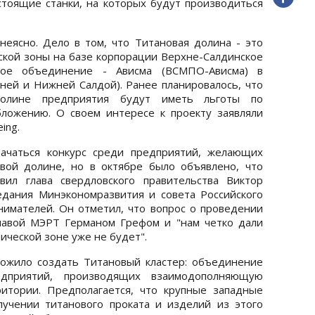
остоящие станки, на которых будут производиться
неясно. Дело в том, что Титановая долина - это
ской зоны на базе корпорации Верхне-Салдинское
нное объединение - Ависма (ВСМПО-Ависма) в
ней и Нижней Салдой). Ранее планировалось, что
долине предприятия будут иметь льготы по
ложению. О своем интересе к проекту заявляли
ing.
ачаться конкурс среди предприятий, желающих
вой долине, но в октябре было объявлено, что
вил глава свердловского правительства Виктор
едания Минэкономразвития и совета Российского
имателей. Он отметил, что вопрос о проведении
лавой МЭРТ Германом Грефом и "нам четко дали
мической зоне уже не будет".
ложило создать Титановый кластер: объединение
дприятий, производящих взаимодополняющую
итории. Предполагается, что крупные западные
лучении титанового проката и изделий из этого