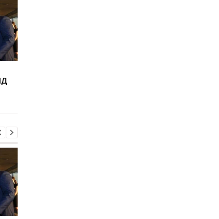
Виктор Ющенко занял
Товарооборот РФ и
ИД
новую должность: что
Армении за год
известно о его
сократился на две
назначении
трети