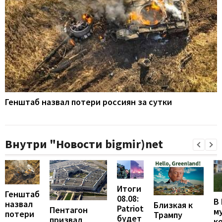
Генштаб назвал потери россиян за сутки
Внутри "Новости bigmir)net
Итоги
Генштаб
08.08:
В
назвал
Близкая к
Patriot
Пентагон
м
потери
Трампу
будет
призвал
к