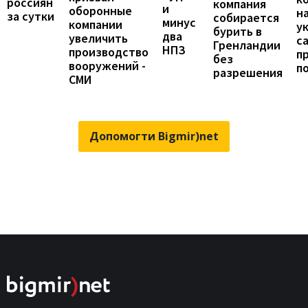
россиян
компания
и
оборонные
н
за сутки
собирается
минус
компании
у
бурить в
два
увеличить
с
Гренландии
НПЗ
производство
п
без
вооружений -
п
разрешения
СМИ
Допомогти Bigmir)net