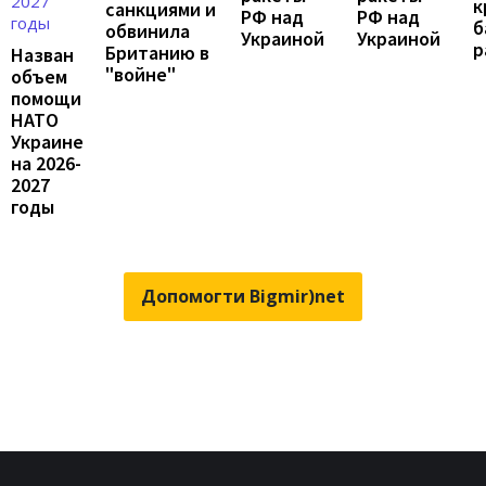
к
санкциями и
РФ над
РФ над
б
обвинила
Украиной
Украиной
р
Британию в
Назван
"войне"
объем
помощи
НАТО
Украине
на 2026-
2027
годы
Допомогти Bigmir)net