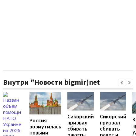
Внутри "Новости bigmir)net
Сикорский
Сикорский
К
Россия
призвал
призвал
к
возмутилась
сбивать
сбивать
у
новыми
ракеты
ракеты