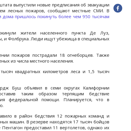
 штата выпустили новые предписания об эвакуации
нем лесных пожаров, сообщают местные СМИ. В
и дома пришлось покинуть более чем 950 тысячам
кинули жители населенного пункта Де Луз,
ы, и Фолбрука. Люди ищут убежища в специальных
нии пожаров пострадали 18 огнеборцев. Также
еных из числа местного населения.
тысяч квадратных километров леса и 1,5 тысяч
рдж Буш объявил в семи округах Калифорнии
доставив таким образом терпящим бедствие
ния федеральной помощи. Планируется, что в
ю.
авило в район бедствия 12 пожарных команд и
ных машин. В резерве находятся 17 тысяч бойцов
Пентагон предоставил 11 вертолетов, однако их