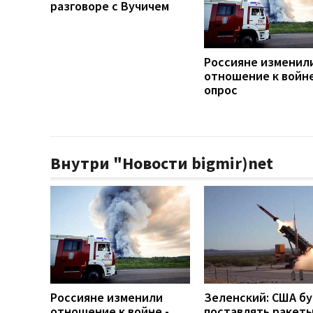
разговоре с Вучичем
Россияне изменил
отношение к войне
опрос
Внутри "Новости bigmir)net
Россияне изменили
Зеленский: США б
отношение к войне -
поставлять ракеты