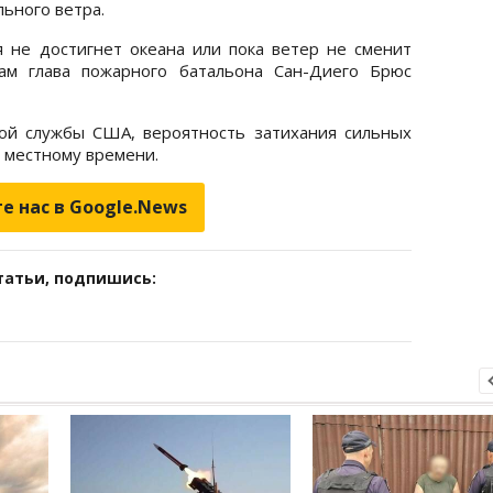
льного ветра.
я не достигнет океана или пока ветер не сменит
там глава пожарного батальона Сан-Диего Брюс
ой службы США, вероятность затихания сильных
о местному времени.
е нас в Google.News
татьи, подпишись: