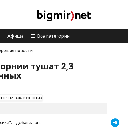
о
Афиша
Все категории
орошие новости
орнии тушат 2,3
нных
ики", - добавил он.