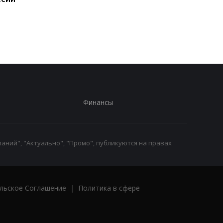
военным РФ за
Белграде
расстрел людей н
Киевщине
Финансы
аний", "Актуально", "Промо", публикуются на правах
льское Соглашение
|
Политика в сфере