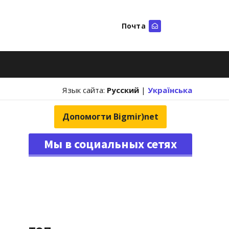
Почта
Искать
Язык сайта:
Русский
|
Українська
Допомогти Bigmir)net
Мы в социальных сетях