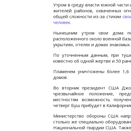
Утром в среду власти южной части
жителей районов, охваченных ог
общей сложности из-за стихии
сво
человек
.
Нынешним утром свои дома по
расположенного около военной баз
укрытиях, отелях и домах знакомых.
По уточненным данным, при туше
известно об одной жертве и 50 ран
Пламенем уничтожены более 1,6 
домов.
Во вторник президент США Джо
чрезвычайное положение, пре
местностям возможность получе
четверг Буш прибудет в Калифорни
Министерство обороны США напр
столько же специально оборудован
Национальной гвардии США. Также 