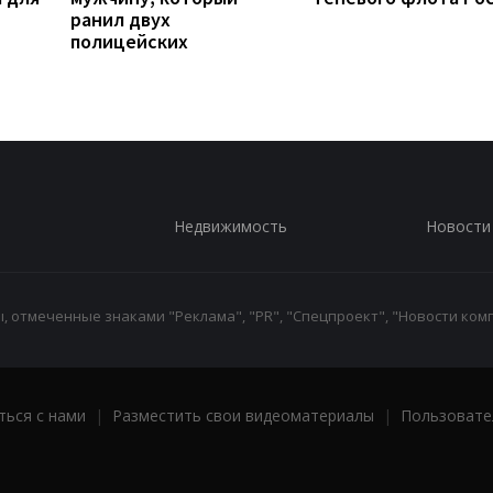
ранил двух
полицейских
Недвижимость
Новости
 отмеченные знаками "Реклама", "PR", "Спецпроект", "Новости комп
ться с нами
|
Разместить свои видеоматериалы
|
Пользовате