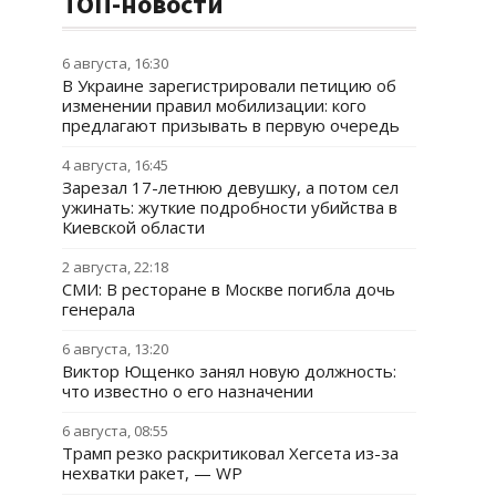
ТОП-новости
6 августа, 16:30
В Украине зарегистрировали петицию об
изменении правил мобилизации: кого
предлагают призывать в первую очередь
4 августа, 16:45
Зарезал 17-летнюю девушку, а потом сел
ужинать: жуткие подробности убийства в
Киевской области
2 августа, 22:18
СМИ: В ресторане в Москве погибла дочь
генерала
6 августа, 13:20
Виктор Ющенко занял новую должность:
что известно о его назначении
6 августа, 08:55
Трамп резко раскритиковал Хегсета из-за
нехватки ракет, — WP