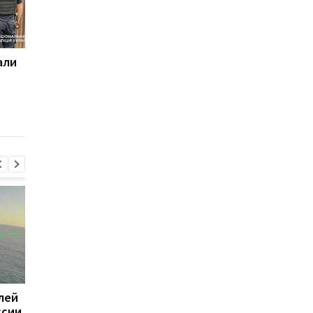
али
Поражены 12 кораблей
Суд назначил
теневого флота России
пожизненное 11
военным РФ за
расстрел людей н
Киевщине
лей
Суд назначил
Зеленский проводит
ссии
пожизненное 11
переговоры с Вучиче