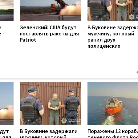
и
Зеленский: США будут
В Буковине задерж
 -
поставлять ракеты для
мужчину, который
Patriot
ранил двух
полицейских
удут
В Буковине задержали
Поражены 12 кораб
 для
мужчину, который
теневого флота Ро