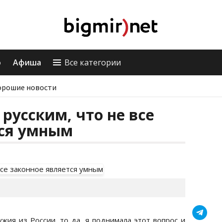
о
Афиша
Все категории
орошие новости
 русским, что не все
тся умным
ужия из России, то да, я поднимала этот вопрос и