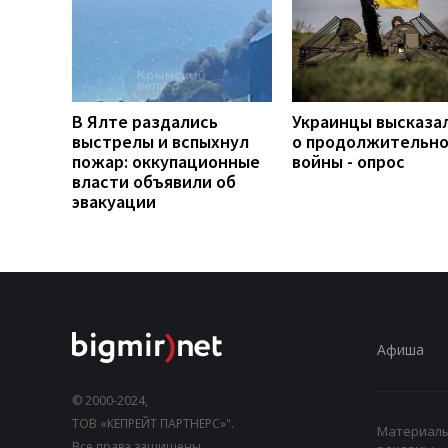
В Ялте раздались
Украинцы высказа
выстрелы и вспыхнул
о продолжительн
пожар: оккупационные
войны - опрос
власти объявили об
эвакуации
Афиша
© 2000-2024,
ТОВ «КЕПРЕЙТ ПАРТНЕРС»".
Материалы,
Все права защищены.