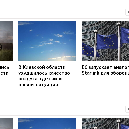
лись
В Киевской области
ЕС запускает анало
ости
ухудшилось качество
Starlink для оборон
воздуха: где самая
плохая ситуация