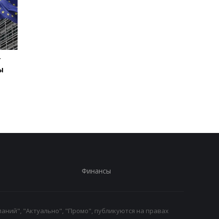
г
В Киеве увеличилось
В ТЦК в Житомирско
ы
число погибших в
области скончался 4
результате обстрела 5
летний
августа
военнообязанный:
начато расследован
Финансы
аний", "Актуально", "Промо", публикуются на правах