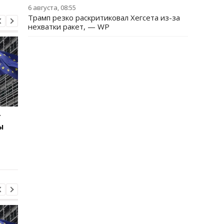
6 августа, 08:55
Трамп резко раскритиковал Хегсета из-за
нехватки ракет, — WP
г
В Киеве увеличилось
В ТЦК в Житомирско
ы
число погибших в
области скончался 4
результате обстрела 5
летний
августа
военнообязанный:
начато расследован