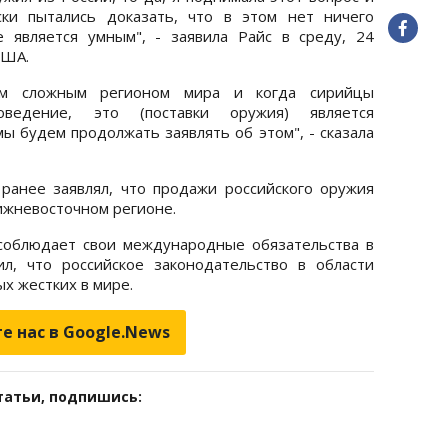
ски пытались доказать, что в этом нет ничего
е является умным", - заявила Райс в среду, 24
США.
им сложным регионом мира и когда сирийцы
ведение, это (поставки оружия) является
ы будем продолжать заявлять об этом", - сказала
ранее заявлял, что продажи российского оружия
ижневосточном регионе.
 соблюдает свои международные обязательства в
л, что российское законодательство в области
ых жестких в мире.
е нас в Google.News
татьи, подпишись: