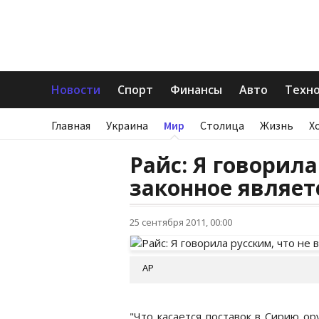
Новости
Спорт
Финансы
Авто
Техн
Главная
Украина
Мир
Столица
Жизнь
Х
Райс: Я говорила
законное являе
25 сентября 2011, 00:00
АР
"Что касается поставок в Сирию ор