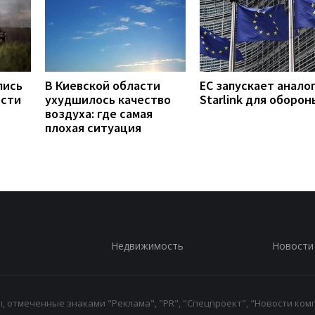
лись
В Киевской области
ЕС запускает анало
ости
ухудшилось качество
Starlink для оборон
воздуха: где самая
плохая ситуация
Недвижимость
Новости
 отмеченные знаками "Реклама", "PR", "Спецпроект", "Новости комп