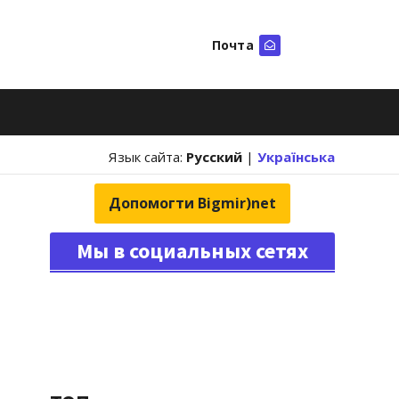
Почта
Искать
Язык сайта:
Русский
|
Українська
Допомогти Bigmir)net
Мы в социальных сетях