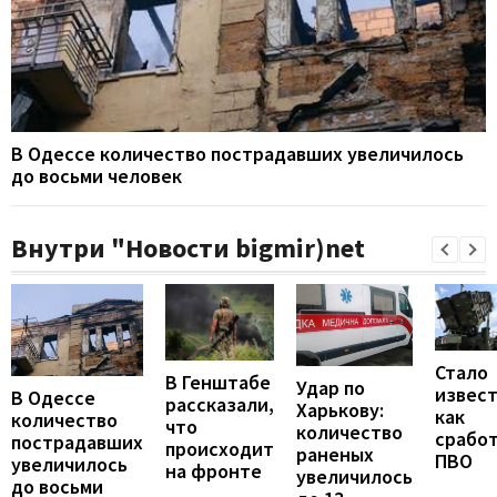
В Одессе количество пострадавших увеличилось
до восьми человек
Внутри "Новости bigmir)net
Стало
В Генштабе
Удар по
извест
В Одессе
рассказали,
Харькову:
как
количество
что
количество
срабо
пострадавших
происходит
раненых
ПВО
увеличилось
на фронте
увеличилось
до восьми