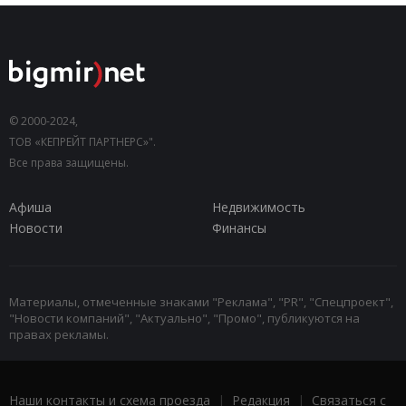
© 2000-2024,
ТОВ «КЕПРЕЙТ ПАРТНЕРС»".
Все права защищены.
Афиша
Недвижимость
Новости
Финансы
Материалы, отмеченные знаками "Реклама", "PR", "Спецпроект",
"Новости компаний", "Актуально", "Промо", публикуются на
правах рекламы.
Наши контакты и схема проезда
|
Редакция
|
Связаться с