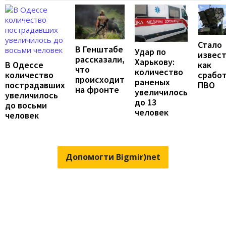
Стало
В Генштабе
Удар по
извест
рассказали,
Харькову:
В Одессе
как
что
количество
количество
срабо
происходит
раненых
пострадавших
ПВО
на фронте
увеличилось
увеличилось
до 13
до восьми
человек
человек
Допомогти Bigmir)net