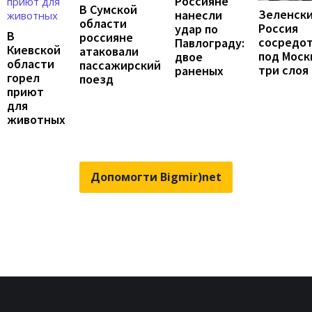
Россияне
В Сумской
Зеленски
нанесли
области
Россия
удар по
В
россияне
сосредо
Павлограду:
Киевской
атаковали
под Моск
двое
области
пассажирский
три слоя
раненых
горел
поезд
приют
для
животных
Допомогти Bigmir)net