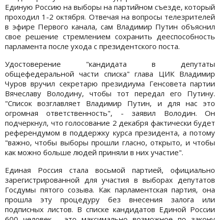
Единую Россию на выборы на партийном съезде, который
проходил 1-2 октября. Отвечая на вопросы телезрителей
в эфире Первого канала, сам Владимир Путин объяснил
свое решение стремлением сохранить дееспособность
парламента после ухода с президентского поста.
Удостоверение "кандидата в депутаты
общефедеральной части списка" глава ЦИК Владимир
Чуров вручил секретарю президиума Генсовета партии
Вячеславу Володину, чтобы тот передал его Путину.
"Список возглавляет Владимир Путин, и для нас это
огромная ответственность", - заявил Володин. Он
подчеркнул, что голосование 2 декабря фактически будет
референдумом в поддержку курса президента, а потому
"важно, чтобы выборы прошли гласно, открыто, и чтобы
как можно больше людей приняли в них участие".
Единая Россия стала восьмой партией, официально
зарегистрированной для участия в выборах депутатов
Госдумы пятого созыва. Как парламентская партия, она
прошла эту процедуру без внесения залога или
подписных листов. В списке кандидатов Единой России
600 человек - это максимально возможное по закону