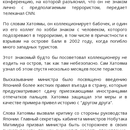
конференцию, на которой разъяснил, что он не знаком
лично с предполагаемым террористом, передает
телеканал CNN.
По словам Хатоямы, он коллекционирует бабочек, и один
из его коллег по хобби знаком с человеком, которого
подозревают в терроризме, в том числе в причастности к
взрывам на острове Бали в 2002 году, когда погибло
много западных туристов.
Этот знакомый будто бы посоветовал коллекционеру не
ездить на остров, так как там небезопасно. Сам Хатояма
узнал об этом спустя несколько месяцев после терактов.
Высказывание министра было посвящено введению
Японией более жестких правил въезда в страну, которые
предусматривают сдачу приезжающими иностранцами
отпечатков пальцев. Хатояма защищал эти меры и в
качестве примера привел историю с "другом друга".
Слова Хатоямы вызвали критику со стороны руководства
Японии. Главный секретарь кабинета министров Нобутака
Матимура призвал министра быть осторожнее в своих