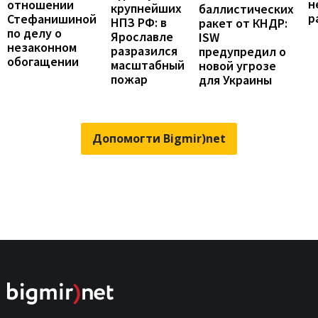
н
отношении
крупнейших
баллистических
р
Стефанишиной
НПЗ РФ: в
ракет от КНДР:
по делу о
Ярославле
ISW
незаконном
разразился
предупредил о
обогащении
масштабный
новой угрозе
пожар
для Украины
Допомогти Bigmir)net