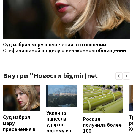
Суд избрал меру пресечения в отношении
Стефанишиной по делу о незаконном обогащении
Внутри "Новости bigmir)net
Украина
Т
Суд избрал
нанесла
Россия
р
меру
удар по
получила более
Х
пресечения в
одному из
100