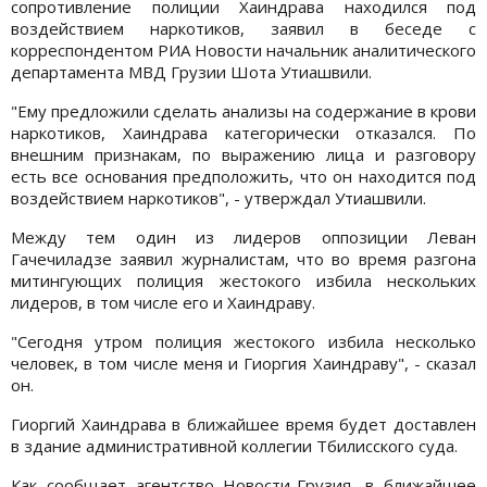
сопротивление полиции Хаиндрава находился под
воздействием наркотиков, заявил в беседе с
корреспондентом РИА Новости начальник аналитического
департамента МВД Грузии Шота Утиашвили.
"Ему предложили сделать анализы на содержание в крови
наркотиков, Хаиндрава категорически отказался. По
внешним признакам, по выражению лица и разговору
есть все основания предположить, что он находится под
воздействием наркотиков", - утверждал Утиашвили.
Между тем один из лидеров оппозиции Леван
Гачечиладзе заявил журналистам, что во время разгона
митингующих полиция жестокого избила нескольких
лидеров, в том числе его и Хаиндраву.
"Сегодня утром полиция жестокого избила несколько
человек, в том числе меня и Гиоргия Хаиндраву", - сказал
он.
Гиоргий Хаиндрава в ближайшее время будет доставлен
в здание административной коллегии Тбилисского суда.
Как сообщает агентство Новости-Грузия, в ближайшее