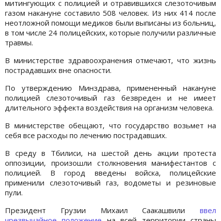
митингующих с полицией и отравившихся слезоточивым
газом накануне составило 508 человек. Из них 414 после
неотложной помощи медиков были выписаны из больниц,
в том числе 24 полицейских, которые получили различные
травмы.
В министерстве здравоохранения отмечают, что жизнь
пострадавших вне опасности.
По утверждению Минздрава, примененный накануне
полицией слезоточивый газ безвреден и не имеет
длительного эффекта воздействия на организм человека.
В министерстве обещают, что государство возьмет на
себя все расходы по лечению пострадавших.
В среду в Тбилиси, на шестой день акции протеста
оппозиции, произошли столкновения манифестантов с
полицией. В город введены войска, полицейские
применили слезоточивый газ, водометы и резиновые
пули.
Президент Грузии Михаил Саакашвили
ввел
чрезвычайное положение
на всей территории страны