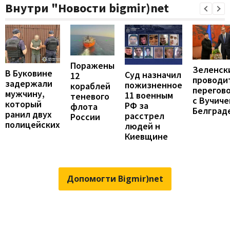
Внутри "Новости bigmir)net
Поражены
Зеленск
В Буковине
Суд назначил
12
проводи
задержали
пожизненное
кораблей
перегов
мужчину,
11 военным
теневого
с Вучиче
который
РФ за
флота
Белград
ранил двух
расстрел
России
полицейских
людей н
Киевщине
Допомогти Bigmir)net