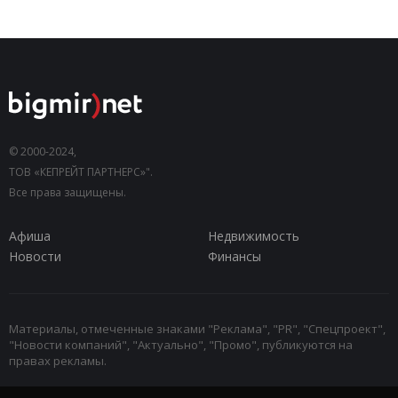
© 2000-2024,
ТОВ «КЕПРЕЙТ ПАРТНЕРС»".
Все права защищены.
Афиша
Недвижимость
Новости
Финансы
Материалы, отмеченные знаками "Реклама", "PR", "Спецпроект",
"Новости компаний", "Актуально", "Промо", публикуются на
правах рекламы.