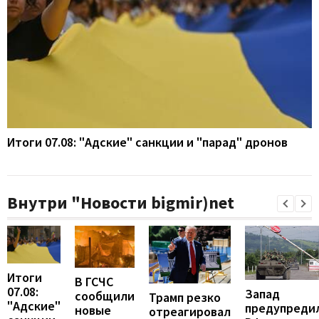
Итоги 07.08: "Адские" санкции и "парад" дронов
Внутри "Новости bigmir)net
Итоги
В ГСЧС
07.08:
Запад
сообщили
Трамп резко
"Адские"
предупреди
новые
отреагировал