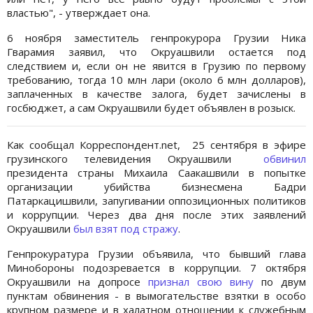
властью", - утверждает она.
6 ноября заместитель генпрокурора Грузии Ника
Гварамия заявил, что Окруашвили остается под
следствием и, если он не явится в Грузию по первому
требованию, тогда 10 млн лари (около 6 млн долларов),
заплаченных в качестве залога, будет зачислены в
госбюджет, а сам Окруашвили будет объявлен в розыск.
Как сообщал Корреспондент.net, 25 сентября в эфире
грузинского телевидения Окруашвили
обвинил
президента страны Михаила Саакашвили в попытке
организации убийства бизнесмена Бадри
Патаркацишвили, запугивании оппозиционных политиков
и коррупции. Через два дня после этих заявлений
Окруашвили
был взят под стражу
.
Генпрокуратура Грузии объявила, что бывший глава
Минобороны подозревается в коррупции. 7 октября
Окруашвили на допросе
признал свою вину
по двум
пунктам обвинения - в вымогательстве взятки в особо
крупном размере и в халатном отношении к служебным