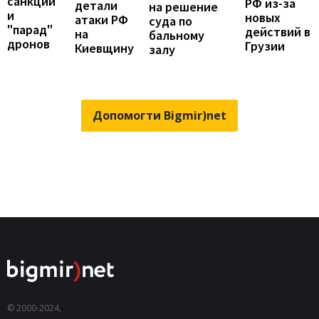
санкции
РФ из-за
детали
на решение
и
новых
атаки РФ
суда по
"парад"
действий в
на
бальному
дронов
Грузии
Киевщину
залу
Допомогти Bigmir)net
© 2000-2024,