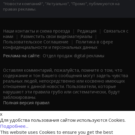
"Новости компаний", "Актуально", "Промо", публикуются на
правах рекламы.
Наши контакты и схема проезда
|
Редакция
|
Связаться с
нами
|
Разместить свои видеоматериалы
|
Пользовательское Соглашение
|
Политика в сфере
конфиденциальности и персональных данных
Реклама на сайте:
Отдел продаж digital рекламы
Оставляя комментарий, пожалуйста, помните о том, что
содержание и тон Вашего сообщения могут задеть чувства
реальных людей, непосредственно или косвенно имеющих
отношение к данной новости. Пользователи, которые
нарушают эти правила грубо или систематически, будут
заблокированы.
Полная версия правил
x
Для удобства пользования сайтом используются Cookies.
Подробнее...
This website uses Cookies to ensure you get the best