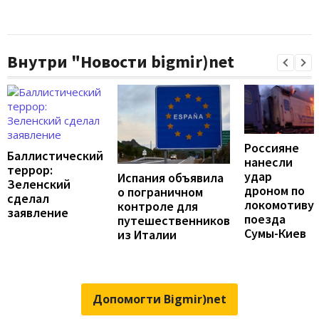
Внутри "Новости bigmir)net
Россияне
Баллистический
нанесли
террор:
удар
Испания объявила
Зеленский
дроном по
о пограничном
сделал
локомотиву
контроле для
заявление
поезда
путешественников
Сумы-Киев
из Италии
Допомогти Bigmir)net