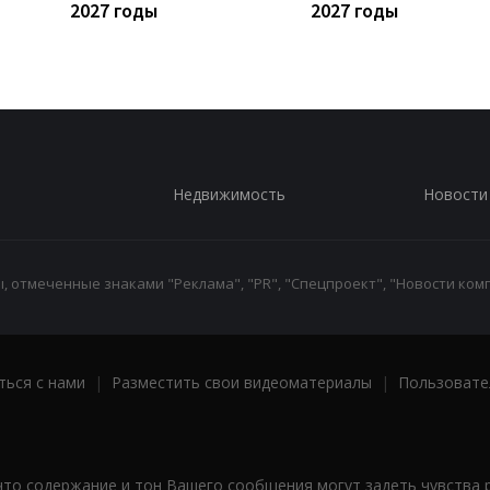
2027 годы
2027 годы
Недвижимость
Новости
 отмеченные знаками "Реклама", "PR", "Спецпроект", "Новости комп
ться с нами
|
Разместить свои видеоматериалы
|
Пользовате
что содержание и тон Вашего сообщения могут задеть чувства 