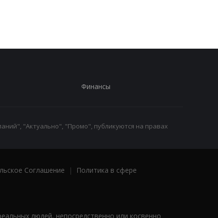
обвинила Британию в
Украиной
"войне"
Финансы
аний", "Актуально", "Промо", публикуются на правах
льское Соглашение
|
Политика в сфере
реальных людей, непосредственно или косвенно