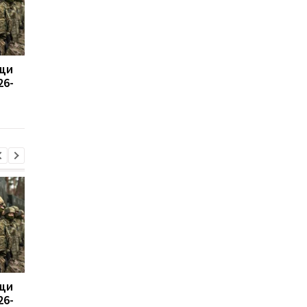
щи
Россия возмутилась
Сикорский призвал
26-
новыми санкциями и
сбивать ракеты РФ 
обвинила Британию в
Украиной
"войне"
щи
Россия возмутилась
Сикорский призвал
26-
новыми санкциями и
сбивать ракеты РФ 