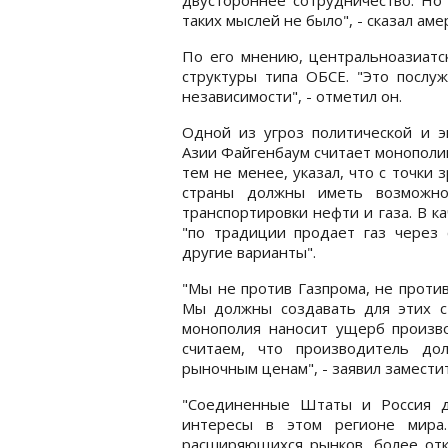
таких мыслей не было", - сказал ам
По его мнению, центральноазиатс
структуры типа ОБСЕ. "Это послу
независимости", - отметил он.
Одной из угроз политической и э
Азии Файгенбаум считает монополи
тем не менее, указал, что с точки
страны должны иметь возможно
транспортировки нефти и газа. В к
"по традиции продает газ через
другие варианты".
"Мы не против Газпрома, не проти
Мы должны создавать для этих с
монополия наносит ущерб произв
считаем, что производитель до
рыночным ценам", - заявил замест
"Соединенные Штаты и Россия 
интересы в этом регионе мира.
расширяющихся рынков, более откр