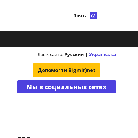
Почта
Искать
Язык сайта:
Русский
|
Українська
Допомогти Bigmir)net
Мы в социальных сетях