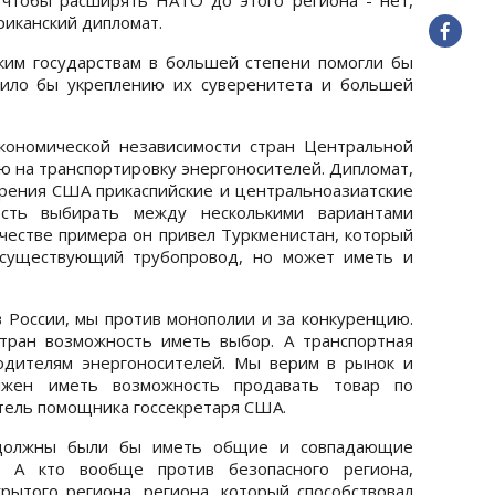
ериканский дипломат.
ким государствам в большей степени помогли бы
жило бы укреплению их суверенитета и большей
кономической независимости стран Центральной
ю на транспортировку энергоносителей. Дипломат,
 зрения США прикаспийские и центральноазиатские
сть выбирать между несколькими вариантами
ачестве примера он привел Туркменистан, который
 существующий трубопровод, но может иметь и
в России, мы против монополии и за конкуренцию.
тран возможность иметь выбор. А транспортная
одителям энергоносителей. Мы верим в рынок и
лжен иметь возможность продавать товар по
итель помощника госсекретаря США.
должны были бы иметь общие и совпадающие
 А кто вообще против безопасного региона,
ытого региона, региона, который способствовал