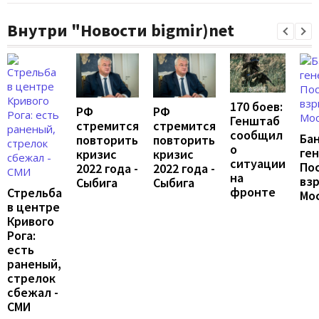
Внутри "Новости bigmir)net
170 боев:
РФ
РФ
Генштаб
стремится
стремится
сообщил
Ба
повторить
повторить
о
ген
кризис
кризис
ситуации
По
2022 года -
2022 года -
на
взр
Сыбига
Сыбига
фронте
Стрельба
Мо
в центре
Кривого
Рога:
есть
раненый,
стрелок
сбежал -
СМИ