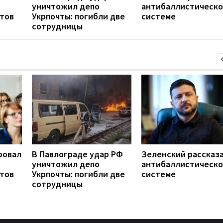
уничтожил депо
антибаллистическ
нтов
Укрпочты: погибли две
системе
сотрудницы
ровал
В Павлограде удар РФ
Зеленский рассказа
уничтожил депо
антибаллистическ
нтов
Укрпочты: погибли две
системе
сотрудницы