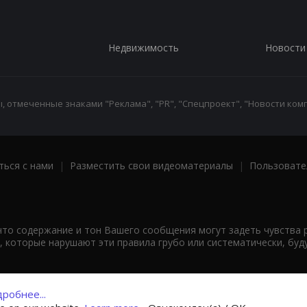
Недвижимость
Новости
 отмеченные знаками "Реклама", "PR", "Спецпроект", "Новости комп
ться с нами
|
Разместить свои видеоматериалы
|
Пользовате
что содержание и тон Вашего сообщения могут задеть чувства 
 которые нарушают эти правила грубо или систематически, буд
робнее...