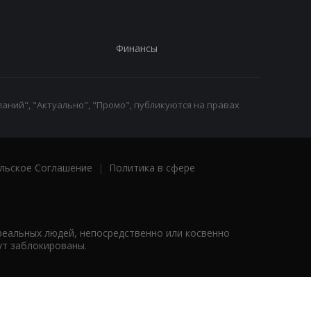
Финансы
аний", "Актуально", "Промо", публикуются на правах
льское Соглашение
|
Политика в сфере
реальных людей, непосредственно или косвенно
ут заблокированы.