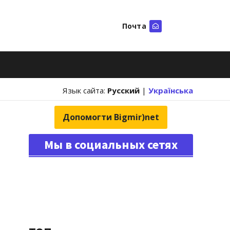
Почта
Искать
Язык сайта:
Русский
|
Українська
Допомогти Bigmir)net
Мы в социальных сетях