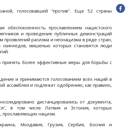
раной, голосовавшей "против". Еще 52 страны
ая обеспокоенность прославлением нацистского
мятников и проведение публичных демонстраций
м проявлений расизма и неонацизма в ряде стран,
ю скинхедов, мишенью которых становятся люди
гий.
а принять более эффективные меры для борьбы с
дение и принимаются голосованием всех наций в
ой ассамблеи и подлежат одобрению, как правило,
онсолидировано дистанцировались от документа,
ся", в том числе Латвия и Эстония, которых
н, прославляющих нацизм.
раина, Молдавия, Грузия, Сербия, Босния и