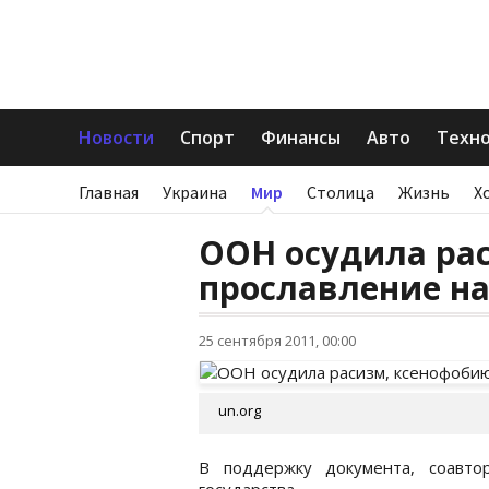
Новости
Спорт
Финансы
Авто
Техн
Главная
Украина
Мир
Столица
Жизнь
Х
ООН осудила ра
прославление н
25 сентября 2011, 00:00
un.org
В поддержку документа, соавто
государства.