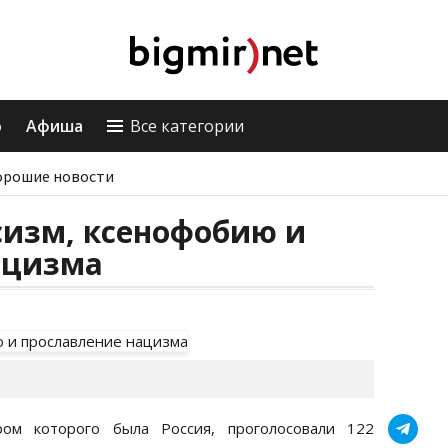
о
Афиша
Все категории
орошие новости
сизм, ксенофобию и
ацизма
ром которого была Россия, проголосовали 122