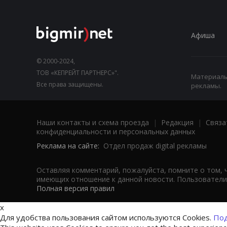
Афиша
© 2000-2024,
ТОВ «КЕПРЕЙТ ПАРТНЕРС»".
Материалы,
Все права защищены.
рекламы.
Наши контакты и схема проезда
|
Редакция
|
Связа
конфиденциальности и персональных данных
Реклама на сайте:
Отдел продаж digital рекламы
Оставляя комментарий, пожалуйста, помните о том, 
имеющих отношение к данной новости. Пользователи,
Полная версия правил
x
Для удобства пользования сайтом используются Cookies.
Под