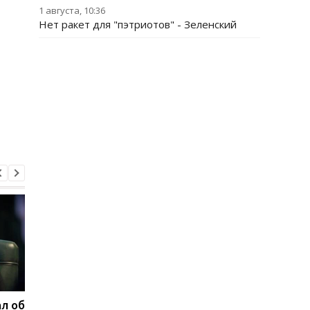
1 августа, 10:36
Нет ракет для "пэтриотов" - Зеленский
л об
Федоров ответил,
Марганец без воды: