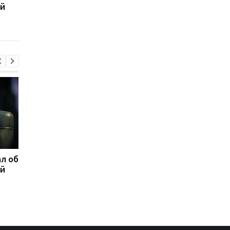
ой
надеется ли вернуться
Зеленский резко
на пост министра
отреагировал
обороны
л об
Федоров ответил,
Марганец без воды:
ой
надеется ли вернуться
Зеленский резко
на пост министра
отреагировал
обороны