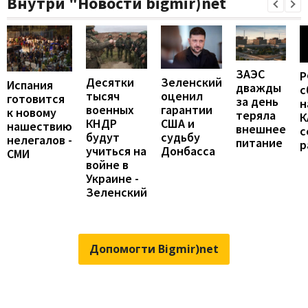
Внутри "Новости bigmir)net
ЗАЭС
Р
Десятки
Зеленский
Испания
дважды
с
тысяч
оценил
готовится
за день
н
военных
гарантии
к новому
теряла
К
КНДР
США и
нашествию
внешнее
с
будут
судьбу
нелегалов -
питание
р
учиться на
Донбасса
СМИ
войне в
Украине -
Зеленский
Допомогти Bigmir)net