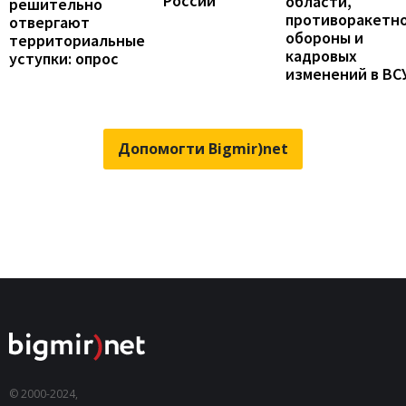
России
области,
решительно
противоракетн
отвергают
обороны и
территориальные
кадровых
уступки: опрос
изменений в ВС
Допомогти Bigmir)net
© 2000-2024,