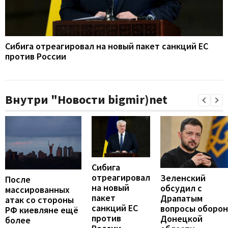
Сибига отреагировал на новый пакет санкций ЕС
против России
Внутри "Новости bigmir)net
Сибига
отреагировал
Зеленский
После
на новый
обсудил с
массированных
пакет
Драпатым
атак со стороны
санкций ЕС
вопросы оборо
РФ киевляне ещё
против
Донецкой
более