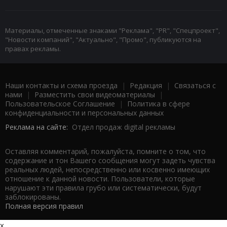
Материалы, отмеченные знаками "Реклама", "PR", "Спецпроект",
"Новости компаний", "Актуально", "Промо", публикуются на
правах рекламы.
Наши контакты и схема проезда
|
Редакция
|
Связаться с
нами
|
Разместить свои видеоматериалы
|
Пользовательское Соглашение
|
Политика в сфере
конфиденциальности и персональных данных
Реклама на сайте:
Отдел продаж digital рекламы
Оставляя комментарий, пожалуйста, помните о том, что
содержание и тон Вашего сообщения могут задеть чувства
реальных людей, непосредственно или косвенно имеющих
отношение к данной новости. Пользователи, которые
нарушают эти правила грубо или систематически, будут
заблокированы.
Полная версия правил
x