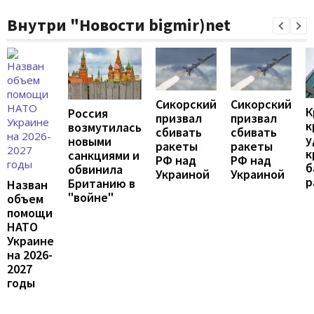
Внутри "Новости bigmir)net
Сикорский
Сикорский
К
Россия
призвал
призвал
к
возмутилась
сбивать
сбивать
у
новыми
ракеты
ракеты
к
санкциями и
РФ над
РФ над
б
обвинила
Украиной
Украиной
р
Британию в
Назван
"войне"
объем
помощи
НАТО
Украине
на 2026-
2027
годы