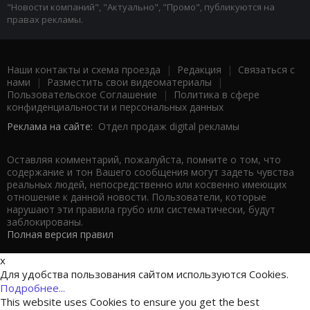
"Новости компаний", "Актуально", "Промо", публикуются на
правах рекламы.
Наши контакты и схема проезда
|
Редакция
|
Связаться с
нами
|
Разместить свои видеоматериалы
|
Пользовательское Соглашение
|
Политика в сфере
конфиденциальности и персональных данных
Реклама на сайте:
Отдел продаж digital рекламы
Оставляя комментарий, пожалуйста, помните о том, что
содержание и тон Вашего сообщения могут задеть чувства
реальных людей, непосредственно или косвенно имеющих
отношение к данной новости. Пользователи, которые
нарушают эти правила грубо или систематически, будут
заблокированы.
Полная версия правил
x
Для удобства пользования сайтом используются Cookies.
Подробнее...
This website uses Cookies to ensure you get the best