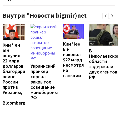
Внутри "Новости bigmir)net
Ким Чен
Ким Чен
Ын
Ын
В
накопил
получил
Николаевско
$22 млрд
22 млрд
области
несмотря
Украинский
долларов
задержали
на
пранкер
благодаря
двух агентов
санкции
сорвал
войне
РФ
закрытое
России
совещание
против
минобороны
Украины,
РФ
—
Bloomberg