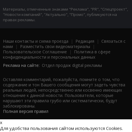
Материалы, отмеченные знаками "Реклама", "PR", "Спецпроект",
"Новости компаний", "Актуально", "Промо", публикуются на
правах рекламы.
Наши контакты и схема проезда
|
Редакция
|
Связаться с
нами
|
Разместить свои видеоматериалы
|
Пользовательское Соглашение
|
Политика в сфере
конфиденциальности и персональных данных
Реклама на сайте:
Отдел продаж digital рекламы
Оставляя комментарий, пожалуйста, помните о том, что
содержание и тон Вашего сообщения могут задеть чувства
реальных людей, непосредственно или косвенно имеющих
отношение к данной новости. Пользователи, которые
нарушают эти правила грубо или систематически, будут
заблокированы.
Полная версия правил
x
Для удобства пользования сайтом используются Cookies.