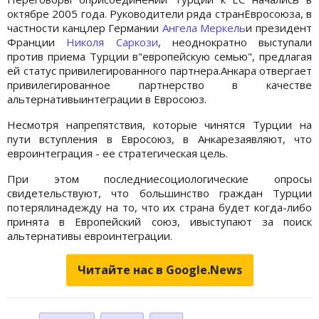
октябре 2005 года. Руководители ряда странЕвросоюза, в
частности канцлер Германии
Ангела Меркель
и президент
Франции
Николя Саркози
, неоднократно выступали
против приема Турции в"европейскую семью", предлагая
ей статус привилегированного партнера.Анкара отвергает
привилегированное партнерство в качестве
альтернативыинтеграции в Евросоюз.
Несмотря напрепятствия, которые чинятся Турции на
пути вступления в Евросоюз, в Анкарезаявляют, что
евроинтеграция - ее стратегическая цель.
При этом последниесоциологические опросы
свидетельствуют, что большинство граждан Турции
потерялинадежду на то, что их страна будет когда-либо
принята в Европейский союз, ивыступают за поиск
альтернативы евроинтеграции.
Читайте нас в Google.News