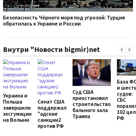
Безопасность Чёрного моря под угрозой: Турция
обратилась к Украине и России
Внутри "Новости bigmir)net
База Ф
и шест
Суд США
судов:
Украина и
приостановил
СБС
Польша
Сенат США
строительство
порази
завершили
поддержал
бального зала
102 цел
эксгумации
"адские
Трампа
РФ
на Волыни
санкции2
против РФ