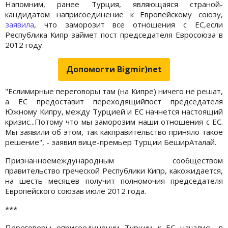
Напомним, ранее Турция, являющаяся страной-
кандидатом наприсоединение к Европейскому союзу,
заявила
, что заморозит все отношения с ЕС,если
Республика Кипр займет пост председателя Евросоюза в
2012 году.
Допомогти Bigmir)net
"Еслимирные переговоры там (на Кипре) ничего не решат,
а ЕС предоставит переходящийпост председателя
Южному Кипру, между Турцией и ЕС начнется настоящий
кризис...Потому что мы заморозим наши отношения с ЕС.
Мы заявили об этом, так какправительство приняло такое
решение", - заявил вице-премьер Турции БеширАталай.
Признанноемеждународным сообществом
правительство греческой Республики Кипр, какожидается,
на шесть месяцев получит полномочия председателя
Европейского союзав июле 2012 года.
***
Переговоры оприсоединении Турции к ЕС начались в