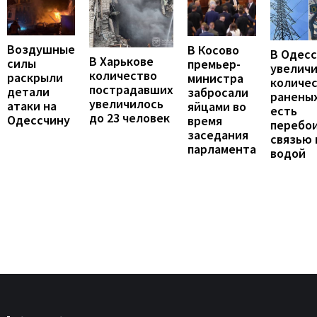
Воздушные
В Косово
В Одес
В Харькове
силы
премьер-
увелич
количество
раскрыли
министра
количе
пострадавших
детали
забросали
раненых
увеличилось
атаки на
яйцами во
есть
до 23 человек
Одессчину
время
перебои
заседания
связью 
парламента
водой