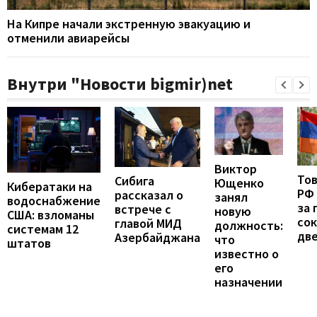
На Кипре начали экстренную эвакуацию и
отменили авиарейсы
Внутри "Новости bigmir)net
Виктор
То
Сибига
Ющенко
Кибератаки на
РФ
рассказал о
занял
водоснабжение
за 
встрече с
новую
США: взломаны
сок
главой МИД
должность:
системам 12
две
Азербайджана
что
штатов
известно о
его
назначении