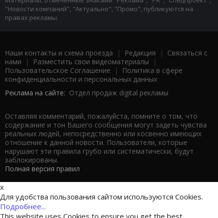
Материалы, отмеченные знаками "Реклама", "PR", "Спецпроект",
"Новости компаний", "Актуально", "Промо", публикуются на
правах рекламы.
Наши контакты и схема проезда
|
Редакция
|
Связаться с
нами
|
Разместить свои видеоматериалы
|
Пользовательское Соглашение
|
Политика в сфере
конфиденциальности и персональных данных
Реклама на сайте:
Отдел продаж digital рекламы
Оставляя комментарий, пожалуйста, помните о том, что
содержание и тон Вашего сообщения могут задеть чувства
реальных людей, непосредственно или косвенно имеющих
отношение к данной новости. Пользователи, которые
нарушают эти правила грубо или систематически, будут
заблокированы.
Полная версия правил
x
Для удобства пользования сайтом используются Cookies.
Подробнее...
This website uses Cookies to ensure you get the best