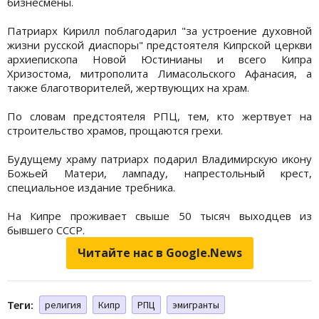
бизнесмены.
Патриарх Кирилл поблагодарил "за устроение духовной
жизни русской диаспоры" предстоятеля Кипрской церкви
архиепископа Новой Юстинианы и всего Кипра
Хризостома, митрополита Лимасольского Афанасия, а
также благотворителей, жертвующих на храм.
По словам предстоятеля РПЦ, тем, кто жертвует на
строительство храмов, прощаются грехи.
Будущему храму патриарх подарил Владимирскую икону
Божьей Матери, лампаду, напрестольный крест,
специальное издание требника.
На Кипре проживает свыше 50 тысяч выходцев из
бывшего СССР.
Читайте нас в Google.News
Теги:
религия
Кипр
РПЦ
эмигранты