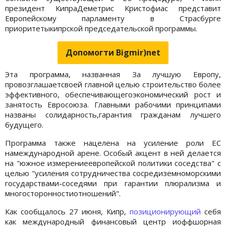
президент КипраДеметрис Кристофиас представит
Европейскому парламенту в Страсбурге
приоритетыкипрской председательской программы.
Допомогти Bigmir)net
Эта программа, названная За лучшую Европу,
провозглашаетсвоей главной целью строительство более
эффективного, обеспечивающегоэкономический рост и
занятость Евросоюза. Главными рабочими принципами
названы солидарность,гарантия гражданам лучшего
будущего.
Программа также нацелена на усиление роли ЕС
намеждународной арене. Особый акцент в ней делается
на "южное измерениеевропейской политики соседства" с
целью "усиления сотрудничества сосредиземноморскими
государствами-соседями при гарантии плюрализма и
многосторонностиотношений".
Как сообщалось 27 июня, Кипр,
позиционирующий
себя
как международный финансовый центр иоффшорная