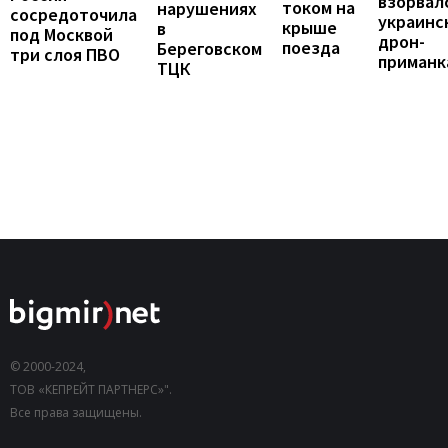
взорвал
током на
нарушениях
сосредоточила
украинс
крыше
в
под Москвой
дрон-
поезда
Береговском
три слоя ПВО
приманк
ТЦК
© 2000-2024,
ТОВ «КЕПРЕЙТ ПАРТНЕРС»".
Все права защищены.