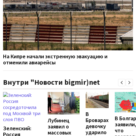
На Кипре начали экстренную эвакуацию и
отменили авиарейсы
Внутри "Новости bigmir)net
В
В Болга
Броварах
Лубинец
заявили
девочку
заявил о
Зеленский:
что
ударило
массовых
Россия