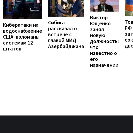
Виктор
То
Сибига
Ющенко
Кибератаки на
РФ
рассказал о
занял
водоснабжение
за 
встрече с
новую
США: взломаны
сок
главой МИД
должность:
системам 12
две
Азербайджана
что
штатов
известно о
его
назначении