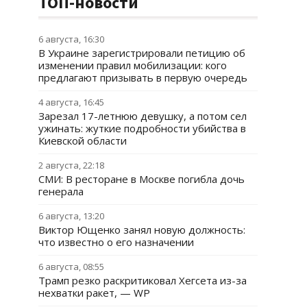
ТОП-новости
6 августа, 16:30
В Украине зарегистрировали петицию об
изменении правил мобилизации: кого
предлагают призывать в первую очередь
4 августа, 16:45
Зарезал 17-летнюю девушку, а потом сел
ужинать: жуткие подробности убийства в
Киевской области
2 августа, 22:18
СМИ: В ресторане в Москве погибла дочь
генерала
6 августа, 13:20
Виктор Ющенко занял новую должность:
что известно о его назначении
6 августа, 08:55
Трамп резко раскритиковал Хегсета из-за
нехватки ракет, — WP