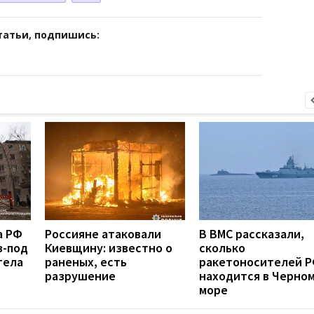
татьи, подпишись:
а РФ
Россияне атаковали
В ВМС рассказали,
з-под
Киевщину: известно о
сколько
тела
раненых, есть
ракетоносителей 
разрушение
находится в Черно
море