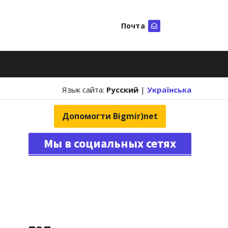
Почта
Искать
Язык сайта:
Русский
|
Українська
Допомогти Bigmir)net
Мы в социальных сетях