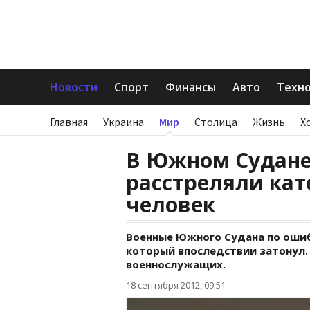
Новости
Спорт
Финансы
Авто
Техн
Главная
Украина
Мир
Столица
Жизнь
Х
В Южном Судане
расстреляли кат
человек
Военные Южного Судана по ошиб
который впоследствии затонул.
военнослужащих.
18 сентября 2012, 09:51