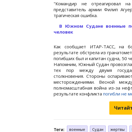
"Командир не отреагировал на 
представитель армии Филип Агуер
трагическая ошибка.
В Южном Судане военные по
человек
Как сообщает ИТАР-ТАСС, на бо
результате обстрела из гранатомета
погибших был и капитан судна, 50 
Напомним, Южный Судан провозглас
тех пор между двумя государ
столкновения. Стороны оспариваю
месторождениями. Весной меж
полномасштабная война из-за нефт
результате конфликта
погибли не м
Читайт
Теги:
военные
Судан
жертвы