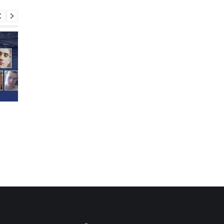
Зеленский проводит
Энергосистема
переговоры с Вучичем в
выдержала рекордн
Белграде
августовскую жару -
Шмыгаль