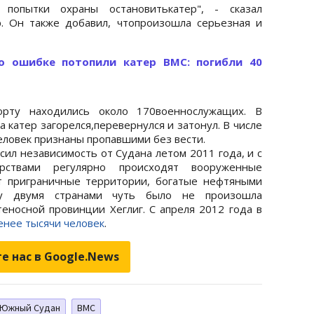
попытки охраны остановитькатер", - сказал
. Он также добавил, чтопроизошла серьезная и
 ошибке потопили катер ВМС: погибли 40
рту находились около 170военнослужащих. В
 катер загорелся,перевернулся и затонул. В числе
человек признаны пропавшими без вести.
ил независимость от Судана летом 2011 года, и с
ствами регулярно происходят вооруженные
т приграничные территории, богатые нефтяными
ду двумя странами чуть было не произошла
еносной провинции Хеглиг. С апреля 2012 года в
енее тысячи человек
.
е нас в Google.News
Южный Судан
ВМС