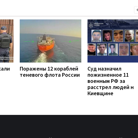
жали
Поражены 12 кораблей
Суд назначил
теневого флота России
пожизненное 11
военным РФ за
расстрел людей н
Киевщине