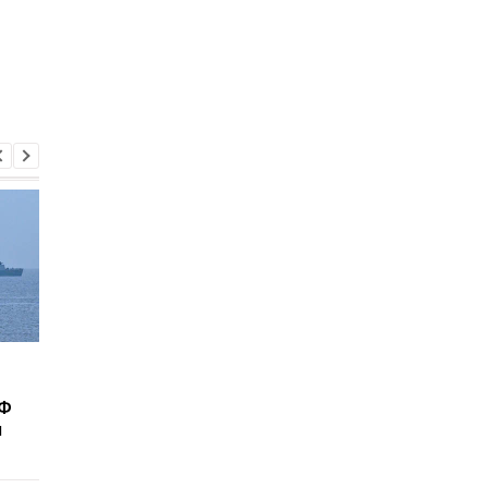
Военных КНДР в
СБУ задержала мужч
Курской области учат
которые вымагали
РФ
применять дроны, - ЦПД
деньги у жен военн
м