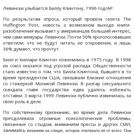
Левински улыбается Биллу Клинтону, 1996 год/АР
По результатам опроса, который провела газета The
Huffington Post, новость о возможном выходе книги-
разоблачения вызывает у американцев больший интерес,
чем сами мемуары Левински. Почти 50% проголосовавших
ответили, что не будут читать ее откровения, и лишь
36% думают, что прочтут.
Билл и Хиллари Клинтон поженились в 1975 году. В 1998
их союз оказался под угрозой распада. Общественности
стало известно о том, что Билла Клинтона, бывшего в то
время президентом США, связывали близкие отношения
со стажеркой Моникой Левински. В разгар сексуального
скандала главе государства едва удалось избежать
отставки. 3 марта 1999 Левински публично извинилась за
свою роль в деле.
По собственному признанию, во время дела Левински
преодолевала огромные психологические проблемы,
связанные со стыдом, вниманием прессы и других СМИ,
занимаясь
вязанием на спицах, которое отвлекало её от всего. Она