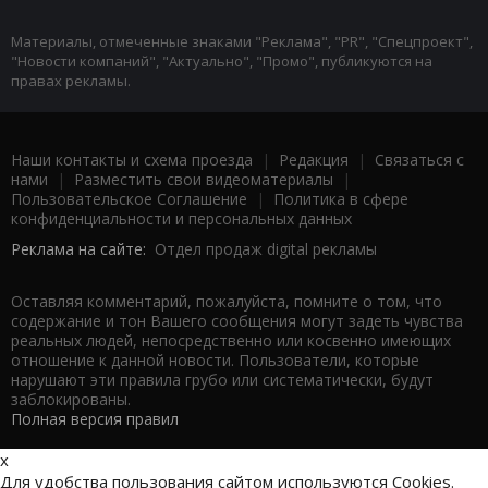
Материалы, отмеченные знаками "Реклама", "PR", "Спецпроект",
"Новости компаний", "Актуально", "Промо", публикуются на
правах рекламы.
Наши контакты и схема проезда
|
Редакция
|
Связаться с
нами
|
Разместить свои видеоматериалы
|
Пользовательское Соглашение
|
Политика в сфере
конфиденциальности и персональных данных
Реклама на сайте:
Отдел продаж digital рекламы
Оставляя комментарий, пожалуйста, помните о том, что
содержание и тон Вашего сообщения могут задеть чувства
реальных людей, непосредственно или косвенно имеющих
отношение к данной новости. Пользователи, которые
нарушают эти правила грубо или систематически, будут
заблокированы.
Полная версия правил
x
Для удобства пользования сайтом используются Cookies.