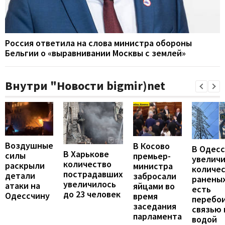
Россия ответила на слова министра обороны
Бельгии о «выравнивании Москвы с землей»
Внутри "Новости bigmir)net
Воздушные
В Косово
В Одес
В Харькове
силы
премьер-
увелич
количество
раскрыли
министра
количе
пострадавших
детали
забросали
раненых
увеличилось
атаки на
яйцами во
есть
до 23 человек
Одессчину
время
перебои
заседания
связью 
парламента
водой