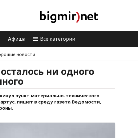
о
Афиша
Все категории
орошие новости
 осталось ни одного
нного
кинул пункт мате­риально-технического
артус, пишет в среду газета Ведомости,
роны.