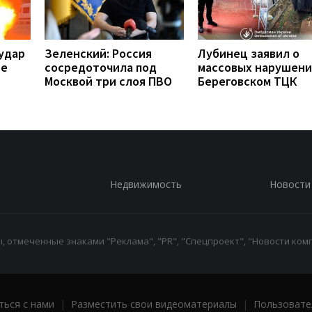
удар
Зеленский: Россия
Лубинец заявил о
ое
сосредоточила под
массовых нарушени
Москвой три слоя ПВО
Береговском ТЦК
Недвижимость
Новости
 отмеченные знаками "Реклама", "PR", "Спецпроект", "Новости комп
ться с нами
|
Разместить свои видеоматериалы
|
Пользовате