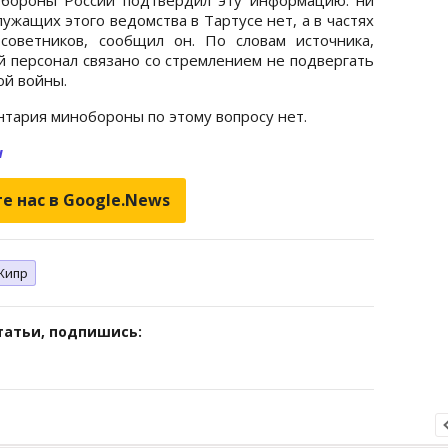
ужащих этого ведомства в Тартусе нет, а в частях
советников, сообщил он. По словам источника,
 персонал связано со стремлением не подвергать
ой войны.
нтария минобороны по этому вопросу нет.
и
е нас в Google.News
Кипр
татьи, подпишись: