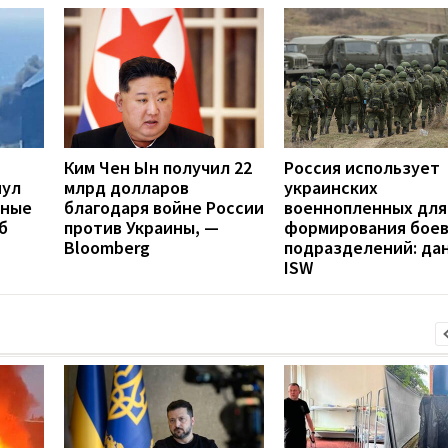
Ким Чен Ын получил 22
Россия использует
нул
млрд долларов
украинских
нные
благодаря войне России
военнопленных для
б
против Украины, —
формирования бое
Bloomberg
подразделений: да
ISW