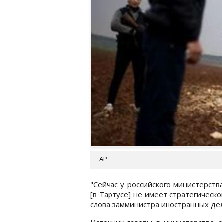
AP
"Сейчас у российского министерств
[в Тартусе] не имеет стратегическ
слова замминистра иностранных де
Источник газеты в министерстве 