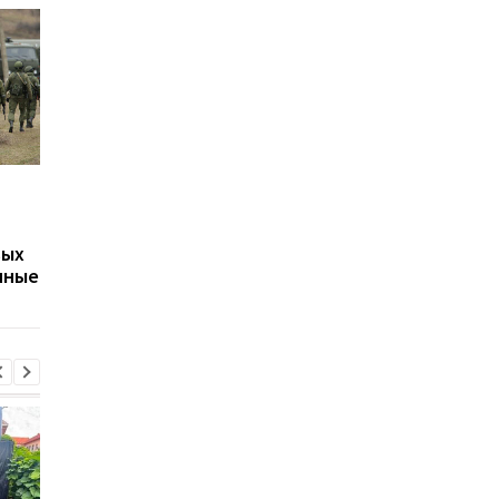
Путин может напасть
Беспилотники
на страну НАТО ещё во
атаковали склад
время войны против
Wildberries в
вых
Украины: разведка США
Екатеринбурге: возн
нные
оценила угрозу
крупный пожар