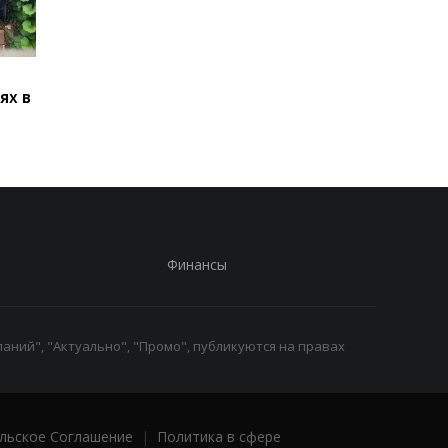
В Броварах девочку
В Болгарии заявили,
ях в
ударило током на
взорвался украинск
крыше поезда
дрон-приманка
Финансы
аний", "Актуально", "Промо", публикуются на правах
льское Соглашение
|
Политика в сфере