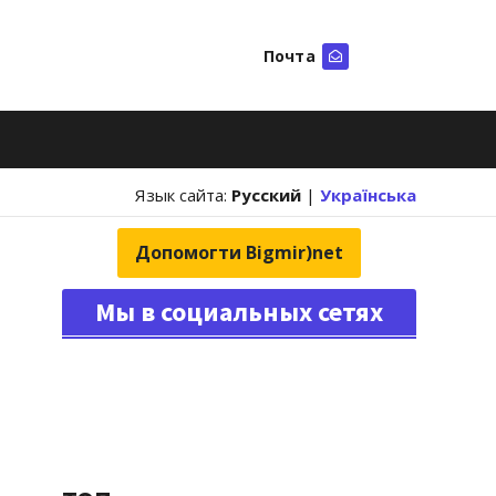
Почта
Искать
Язык сайта:
Русский
|
Українська
Допомогти Bigmir)net
Мы в социальных сетях