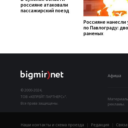
россияне атаковали
пассажирский поезд
Россияне нанесли 
по Павлограду: дв
раненых
Афиша
© 2000-2024,
ТОВ «КЕПРЕЙТ ПАРТНЕРС»".
Материалы,
Все права защищены.
рекламы.
Наши контакты и схема проезда
|
Редакция
|
Связа