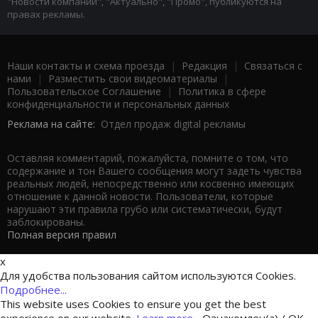
"Новости компаний", "Актуально", "Промо", публикуются на
правах рекламы.
Наши контакты и схема проезда
|
Редакция
|
Связаться с
нами
|
Разместить свои видеоматериалы
|
Пользовательское Соглашение
|
Политика в сфере
конфиденциальности и персональных данных
Реклама на сайте:
Отдел продаж digital рекламы
Оставляя комментарий, пожалуйста, помните о том, что
содержание и тон Вашего сообщения могут задеть чувства
реальных людей, непосредственно или косвенно имеющих
отношение к данной новости. Пользователи, которые
нарушают эти правила грубо или систематически, будут
заблокированы.
Полная версия правил
x
Для удобства пользования сайтом используются Cookies.
Подробнее...
This website uses Cookies to ensure you get the best