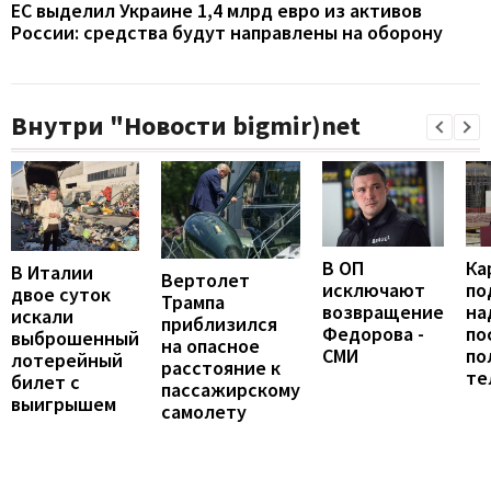
ЕС выделил Украине 1,4 млрд евро из активов
России: средства будут направлены на оборону
Внутри "Новости bigmir)net
В ОП
Ка
В Италии
Вертолет
исключают
по
двое суток
Трампа
возвращение
на
искали
приблизился
Федорова -
по
выброшенный
на опасное
СМИ
по
лотерейный
расстояние к
те
билет с
пассажирскому
выигрышем
самолету