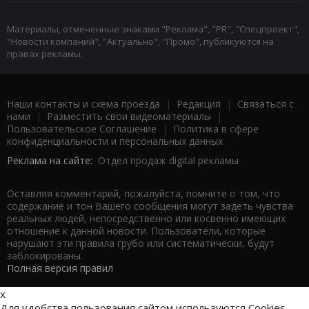
Материалы, отмеченные знаками "Реклама", "PR", "Спецпроект",
"Новости компаний", "Актуально", "Промо", публикуются на
правах рекламы.
Наши контакты и схема проезда
|
Редакция
|
Связаться с
нами
|
Разместить свои видеоматериалы
|
Пользовательское Соглашение
|
Политика в сфере
конфиденциальности и персональных данных
Реклама на сайте:
Отдел продаж digital рекламы
Оставляя комментарий, пожалуйста, помните о том, что
содержание и тон Вашего сообщения могут задеть чувства
реальных людей, непосредственно или косвенно имеющих
отношение к данной новости. Пользователи, которые
нарушают эти правила грубо или систематически, будут
заблокированы.
Полная версия правил
x
Для удобства пользования сайтом используются Cookies.