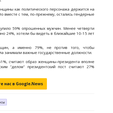
нщины как политического персонажа держится на
Но вместе с тем, по-прежнему, остались гендерные
упило 59% опрошенных мужчин. Менее четверти
нно 24%, хотели бы видеть в ближайшие 10-15 лет
щин, а именно 79%, не против того, чтобы
ла занимали важные государственные должности.
 61%, считают образ женщины-президента вполне
ским "делом" президентский пост считают 27%
е нас в Google.News
осы