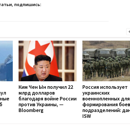
татьи, подпишись:
Ким Чен Ын получил 22
Россия использует
нул
млрд долларов
украинских
нные
благодаря войне России
военнопленных для
б
против Украины, —
формирования бое
Bloomberg
подразделений: да
ISW