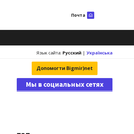
Почта
Искать
Язык сайта:
Русский
|
Українська
Допомогти Bigmir)net
Мы в социальных сетях