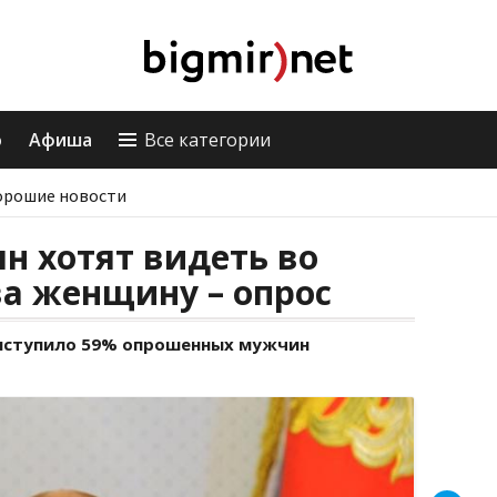
о
Афиша
Все категории
орошие новости
ян хотят видеть во
ва женщину – опрос
ыступило 59% опрошенных мужчин