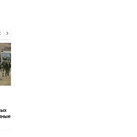
Путин может напасть
Беспилотники
на страну НАТО ещё во
атаковали склад
время войны против
Wildberries в
вых
Украины: разведка США
Екатеринбурге: возн
нные
оценила угрозу
крупный пожар