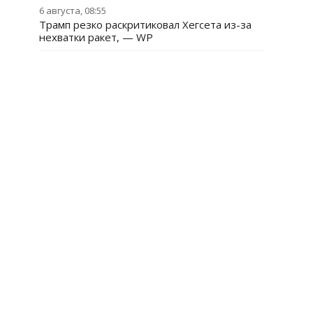
6 августа, 08:55
Трамп резко раскритиковал Хегсета из-за
нехватки ракет, — WP