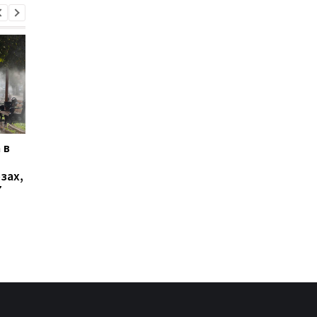
 в
В Ялте раздались
Украинцы высказали
выстрелы и вспыхнул
о продолжительнос
зах,
пожар: оккупационные
войны - опрос
7
власти объявили об
эвакуации