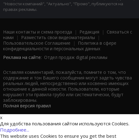
"Новости компаний", "Актуально", "Промо", публикуются на
правах рекламы.
Наши контакты и схема проезда
|
Редакция
|
Связаться с
нами
|
Разместить свои видеоматериалы
|
Пользовательское Соглашение
|
Политика в сфере
конфиденциальности и персональных данных
Реклама на сайте:
Отдел продаж digital рекламы
Оставляя комментарий, пожалуйста, помните о том, что
содержание и тон Вашего сообщения могут задеть чувства
реальных людей, непосредственно или косвенно имеющих
отношение к данной новости. Пользователи, которые
нарушают эти правила грубо или систематически, будут
заблокированы.
Полная версия правил
x
Для удобства пользования сайтом используются Cookies.
Подробнее...
This website uses Cookies to ensure you get the best