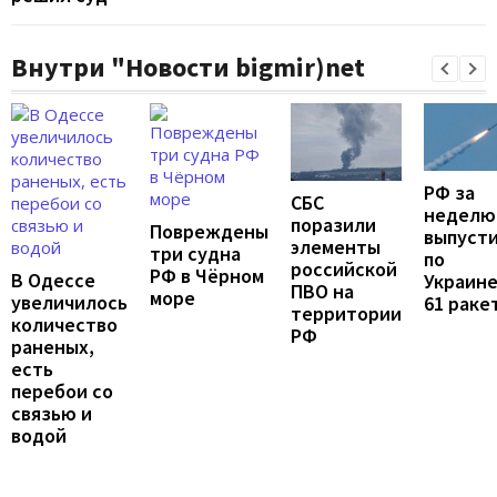
Внутри "Новости bigmir)net
РФ за
СБС
неделю
поразили
Повреждены
выпуст
элементы
три судна
по
российской
РФ в Чёрном
В Одессе
Украин
ПВО на
море
увеличилось
61 раке
территории
количество
РФ
раненых,
есть
перебои со
связью и
водой