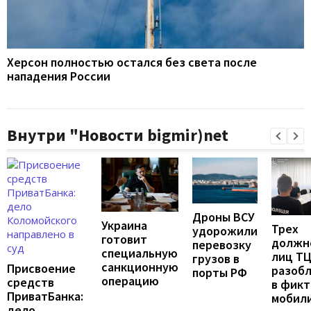
Херсон полностью остался без света после
нападения России
Внутри "Новости bigmir)net
Дроны ВСУ
Украина
Трех
удорожили
готовит
должн
перевозку
специальную
лиц Т
грузов в
санкционную
Присвоение
разоб
порты РФ
операцию
средств
в фик
ПриватБанка:
мобил
дело