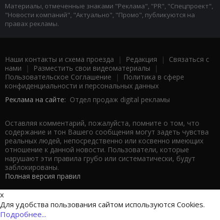
Материалы, отмеченные знаками "Реклама", "PR", "Спецпроект",
"Новости компаний", "Актуально", "Промо", публикуются на
правах рекламы.
Наши контакты и схема проезда
|
Редакция
|
Связаться с
нами
|
Разместить свои видеоматериалы
|
Пользовательское Соглашение
|
Политика в сфере
конфиденциальности и персональных данных
Реклама на сайте:
Отдел продаж digital рекламы
Оставляя комментарий, пожалуйста, помните о том, что
содержание и тон Вашего сообщения могут задеть чувства
реальных людей, непосредственно или косвенно имеющих
отношение к данной новости. Пользователи, которые
нарушают эти правила грубо или систематически, будут
заблокированы.
Полная версия правил
x
Для удобства пользования сайтом используются Cookies.
Подробнее...