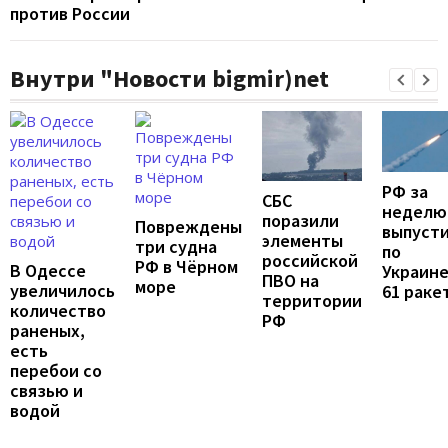
против России
Внутри "Новости bigmir)net
РФ за
СБС
неделю
поразили
Повреждены
выпуст
элементы
три судна
по
российской
РФ в Чёрном
В Одессе
Украин
ПВО на
море
увеличилось
61 раке
территории
количество
РФ
раненых,
есть
перебои со
связью и
водой