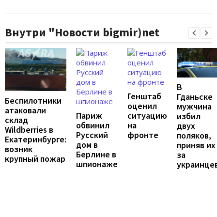
Внутри "Новости bigmir)net
В
Генштаб
Гданьске
Беспилотники
оценил
мужчина
атаковали
Париж
ситуацию
избил
склад
обвинил
на
двух
Wildberries в
Русский
фронте
поляков,
Екатеринбурге:
дом в
приняв их
возник
Берлине в
за
крупный пожар
шпионаже
украинце