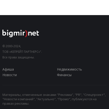
© 2000-2024,
ТОВ «КЕПРЕЙТ ПАРТНЕРС»".
Все права защищены.
Афиша
Недвижимость
Новости
Финансы
Материалы, отмеченные знаками "Реклама", "PR", "Спецпроект",
"Новости компаний", "Актуально", "Промо", публикуются на
правах рекламы.