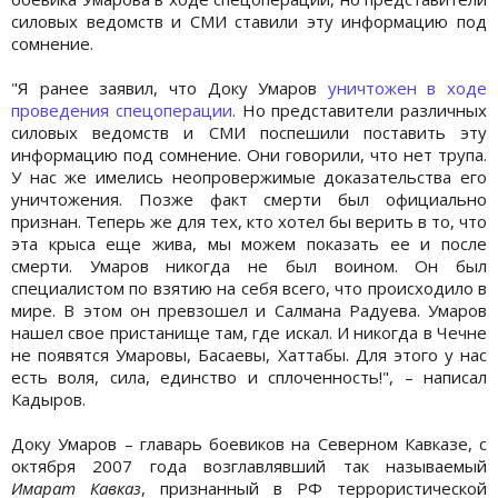
силовых ведомств и СМИ ставили эту информацию под
сомнение.
"Я ранее заявил, что Доку Умаров
уничтожен в ходе
проведения спецоперации
. Но представители различных
силовых ведомств и СМИ поспешили поставить эту
информацию под сомнение. Они говорили, что нет трупа.
У нас же имелись неопровержимые доказательства его
уничтожения. Позже факт смерти был официально
признан. Теперь же для тех, кто хотел бы верить в то, что
эта крыса еще жива, мы можем показать ее и после
смерти. Умаров никогда не был воином. Он был
специалистом по взятию на себя всего, что происходило в
мире. В этом он превзошел и Салмана Радуева. Умаров
нашел свое пристанище там, где искал. И никогда в Чечне
не появятся Умаровы, Басаевы, Хаттабы. Для этого у нас
есть воля, сила, единство и сплоченность!", – написал
Кадыров.
Доку Умаров – главарь боевиков на Северном Кавказе, с
октября 2007 года возглавлявший так называемый
Имарат Кавказ
, признанный в РФ террористической