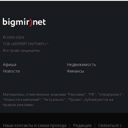
© 2000-2024,
ТОВ «КЕПРЕЙТ ПАРТНЕРС»".
Все права защищены.
Афиша
Недвижимость
Новости
Финансы
Материалы, отмеченные знаками "Реклама", "PR", "Спецпроект",
"Новости компаний", "Актуально", "Промо", публикуются на
правах рекламы.
Наши контакты и схема проезда
|
Редакция
|
Связаться с