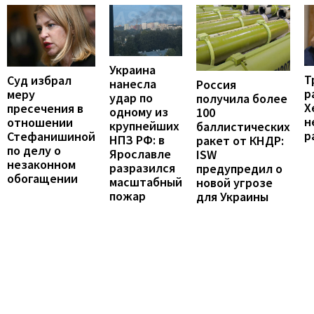
Украина
Т
Суд избрал
нанесла
Россия
р
меру
удар по
получила более
Х
пресечения в
одному из
100
н
отношении
крупнейших
баллистических
р
Стефанишиной
НПЗ РФ: в
ракет от КНДР:
по делу о
Ярославле
ISW
незаконном
разразился
предупредил о
обогащении
масштабный
новой угрозе
пожар
для Украины