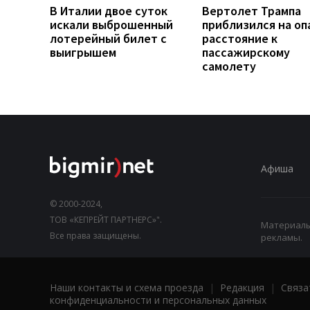
В Италии двое суток
Вертолет Трампа
искали выброшенный
приблизился на оп
лотерейный билет с
расстояние к
выигрышем
пассажирскому
самолету
Афиша
© 2000-2024,
ТОВ «КЕПРЕЙТ ПАРТНЕРС»".
Материалы,
Все права защищены.
рекламы.
Наши контакты и схема проезда
|
Редакция
|
Связа
конфиденциальности и персональных данных