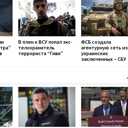
ли
В плен к ВСУ попал экс-
ФСБ создала
тра”
телохранитель
агентурную сеть из
в
террориста “Гиви”
украинских
заключенных – СБУ