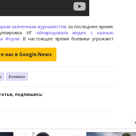
торым казненным журналистом
за последнее время.
группировка ИГ
обнародовала видео с казнью
са Фоули
. В настоящее время боевики угрожают
е нас в Google.News
ы
Боевики
татьи, подпишись: