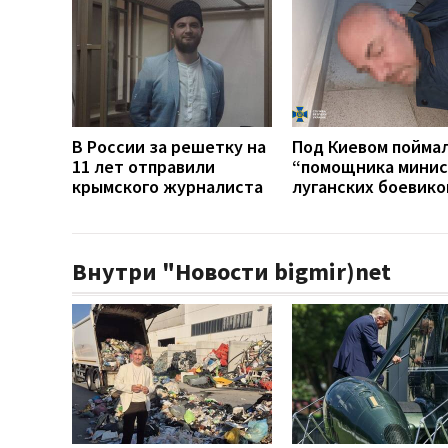
В России за решетку на
Под Киевом пойма
11 лет отправили
“помощника минис
крымского журналиста
луганских боевико
Внутри "Новости bigmir)net