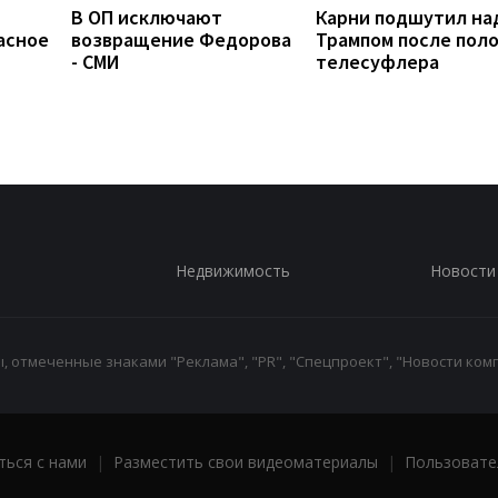
В ОП исключают
Карни подшутил на
асное
возвращение Федорова
Трампом после пол
- СМИ
телесуфлера
Недвижимость
Новости
 отмеченные знаками "Реклама", "PR", "Спецпроект", "Новости комп
ться с нами
|
Разместить свои видеоматериалы
|
Пользовате