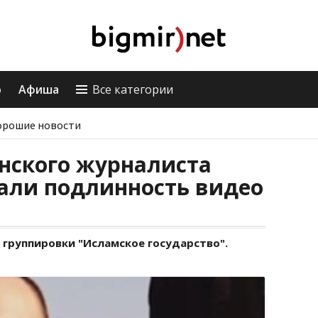
о
Афиша
Все категории
орошие новости
нского журналиста
али подлинность видео
 группировки "Исламское государство".