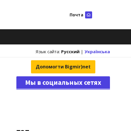
Почта
Искать
Язык сайта:
Русский
|
Українська
Допомогти Bigmir)net
Мы в социальных сетях