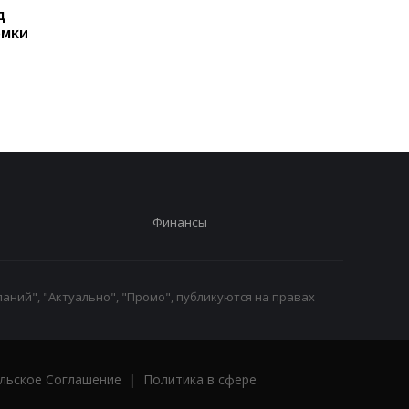
д
РФ сбросила на Сумы
Иран угрожает
омки
четыре КАБа: есть
соседним странам
пострадавшие
ударами в случае но
атак США - СМИ
Финансы
аний", "Актуально", "Промо", публикуются на правах
льское Соглашение
|
Политика в сфере