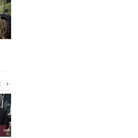
Главарь “ЛНР” и
Боевики “ЛНР”
гауляйтер Херсона
приговорили
формально попросили
сотрудника ОБСЕ к 1
РФ об аннексии
годам тюрьмы