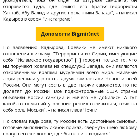
отправится туда, где гниют его братья-террористы
Хаттаб, Абу Валид и другие посланники Запада", - написал
Кадыров в своем "инстаграме".
Допомогти Bigmir)net
По заявлению Кадырова, боевики не имеют никакого
отношения к исламу. "Террористы из Сирии, именующие
себя "Исламское государство" [...] говорят только то, что
им поручают хозяева из спецслужб Запада, они являются
откровенными врагами мусульман всего мира. Наивные
люди решили угрожать двумя самолетами Чечне и всей
России. Они могут сесть в две тысячи самолетов, но не
долетят до России. Все подконтрольные США страны
объявили России санкции и ничего не добились. А тут
какой-то немытый уголовник решил отличиться, взяв на
себя роль Моськи", - написал глава Чечни.
По словам Кадырова, "у России есть достойные сыновья,
готовые выполнить любой приказ, свернуть шею любому
врагу в его же логове, где бы он ни находился".