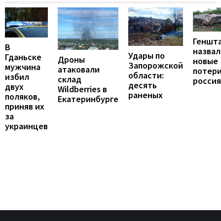
Геншт
В
назвал
Удары по
Гданьске
Дроны
новые
Запорожской
мужчина
атаковали
потер
области:
избил
склад
росси
десять
двух
Wildberries в
раненых
поляков,
Екатеринбурге
приняв их
за
украинцев