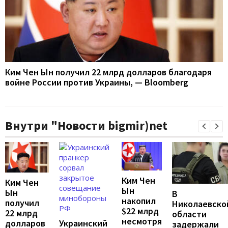
Ким Чен Ын получил 22 млрд долларов благодаря
войне России против Украины, — Bloomberg
Внутри "Новости bigmir)net
Ким Чен
Ким Чен
Ын
Ын
В
накопил
получил
Николаевско
$22 млрд
22 млрд
области
несмотря
Украинский
долларов
задержали