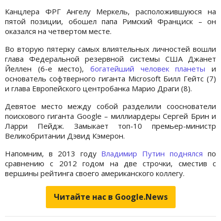
Канцлера ФРГ Ангелу Меркель, расположившуюся на
пятой позиции, обошел папа Римский Франциск – он
оказался на четвертом месте.
Во вторую пятерку самых влиятельных личностей вошли
глава Федеральной резервной системы США Джанет
Йеллен (6-е место),
богатейший человек планеты
и
основатель софтверного гиганта Microsoft Билл Гейтс (7)
и глава Европейского центробанка Марио Драги (8).
Девятое место между собой разделили сооснователи
поискового гиганта Google – миллиардеры Сергей Брин и
Ларри Пейдж. Замыкает топ-10 премьер-министр
Великобритании Дэвид Кэмерон.
Напомним, в 2013 году
Владимир Путин поднялся
по
сравнению с 2012 годом на две строчки, сместив с
вершины рейтинга своего американского коллегу.
Читайте нас в Google.News