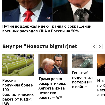
Путин поддержал идею Трампа о сокращении
военных расходов США и России на 50%
Внутри "Новости bigmir)net
Генштаб
подсчитал
Трамп резко
Россия
Итог
потери РФ
раскритиковал
получила более
по 
в войне
Хегсета из-за
100
нех
нехватки
баллистических
ант
ракет, — WP
ракет от КНДР:
ISW