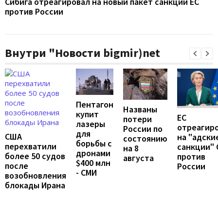
Сибига отреагировал на новый пакет санкций ЕС
против России
Внутри "Новости bigmir)net
Пентагон
Названы
купит
ЕС
потери
лазеры
отреагир
России по
для
США
на "адски
состоянию
борьбы с
перехватили
санкции"
на 8
дронами
более 50 судов
против
августа
$400 млн
после
России
- СМИ
возобновления
блокады Ирана