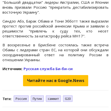
"Большой двадцатки" лидеры Австралии, США и Японии
вновь призвали Россию "прекратить дестабилизировать
восточную Украину".
Синдзо Абэ, Барак Обама и Тони Эбботт также выразили
протест против российской аннексии Крыма и заявили о
решимости "привлечь к суду тех, кто несет
ответственность за катастрофу рейса MH17".
В воскресенье в Брисбене состоялась также встреча
Обамы с лидерами стран ЕС, на которой они обсуждали
скоординированный ответ на политику России в
отношении Украины.
Источник
:
Русская служба Би-би-си
Читайте нас в Google.News
Теги:
Россия
Путин
саммит
G20