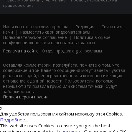
"Новости компаний", "Актуально", "Промо", публикуются на
правах рекламы.
Наши контакты и схема проезда
|
Редакция
|
Связаться с
нами
|
Разместить свои видеоматериалы
|
Пользовательское Соглашение
|
Политика в сфере
конфиденциальности и персональных данных
Реклама на сайте:
Отдел продаж digital рекламы
Оставляя комментарий, пожалуйста, помните о том, что
содержание и тон Вашего сообщения могут задеть чувства
реальных людей, непосредственно или косвенно имеющих
отношение к данной новости. Пользователи, которые
нарушают эти правила грубо или систематически, будут
заблокированы.
Полная версия правил
x
Для удобства пользования сайтом используются Cookies.
Подробнее...
This website uses Cookies to ensure you get the best
experience on our website.
Learn more...
Ознакомлен(а) / OK