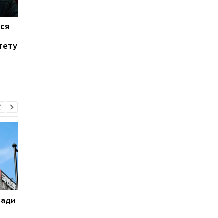
ся
Кадыров предлагает
В РФ возле Кремля
отправлять на войну в
произошла стрельба
тету
Украину лица,
сообщают о погибш
"ведущие
безнравственный образ
жизни" в Чечне
ради
На горе Петрос молния
Турция, Саудовская
поразила двух туристов
Аравия и Пакистан