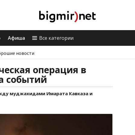
о
Афиша
Все категории
орошие новости
ческая операция в
а событий
ежду муджахидами Имарата Кавказа и