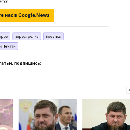
тся.
е нас в Google.News
ыров
перестрелка
Боевики
м Печати
татьи, подпишись: