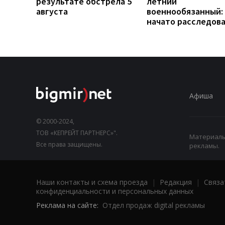
результате обстрела 5
летний
августа
военнообязанный:
начато расследов
Афиша
© 2000-2024,
ТОВ «КЕПРЕЙТ ПАРТНЕРС»".
Материалы,
Все права защищены.
рекламы.
Наши контакты и схема проезда
|
Редакция
|
Связа
конфиденциальности и персональных данных
Реклама на сайте:
Отдел продаж digital рекламы