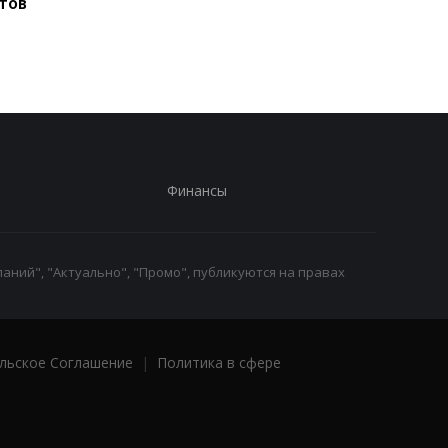
тов
договорятся о
безопасности
Финансы
аний", "Актуально", "Промо", публикуются на правах
льское Соглашение
|
Политика в сфере