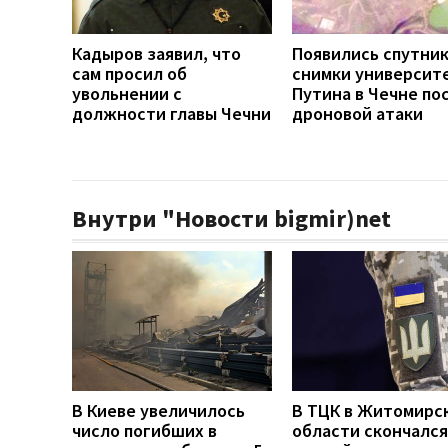
Кадыров заявил, что
Появились спутни
сам просил об
снимки университ
увольнении с
Путина в Чечне по
должности главы Чечни
дроновой атаки
Внутри "Новости bigmir)net
В Киеве увеличилось
В ТЦК в Житомирс
число погибших в
области скончался