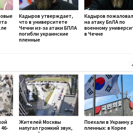
ковые
Кадыров утверждает,
Кадыров пожаловал
ета
что в университете
на атаку БпЛА по
сле
Чечни из-за атаки БПЛА
военному универси
погибли украинские
в Чечне
пленные
кой
Жителей Москвы
Поехали в Украину 
 46-
напугал громкий звук,
пленных: в Корее