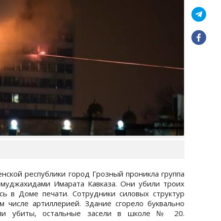
енской республики город Грозный проникла группа
 муджахидами Имарата Кавказа. Они убили троих
сь в Доме печати. Сотрудники силовых структур
м числе артиллерией. Здание сгорело буквально
ыли убиты, остальные засели в школе № 20.