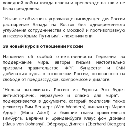
холодной войны жажда власти и превосходства так и не
была преодолена.
"Иначе не объяснить угрожающе выглядящее для России
расширение Запада на Восток без одновременного
углубления сотрудничества с Москвой и противоправную
аннексию Крыма Путиным", - пояснили они.
За новый курс в отношении России
Напомнив об особой ответственности Германии за
поддержание мира, авторы письма настоятельно
призвали правительство ФРГ, бундестаг и СМИ
добиваться курса в отношении России, основанного на
свободе от предрассудков, компромиссе и диалоге.
"Нельзя выталкивать Россию из Европы. Это будет
антиисторично, неразумно и опасно для мира", -
подчеркивается в документе, который подписали также
режиссер Вим Вендерс (Wim Wenders), киноактер Марио
Адорф (Mario Adorf) и бывшие главы правительств
Гамбурга, Берлина и Бранденбурга Клаус фон Донани
(Klaus von Dohnanyi), Эберхард Дипген (Eberhard Diepgen)