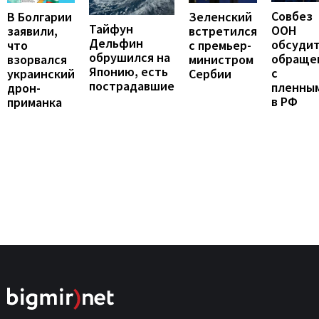
Совбез
В Болгарии
Зеленский
Тайфун
ООН
заявили,
встретился
Дельфин
обсуди
что
с премьер-
обрушился на
обраще
взорвался
министром
Японию, есть
с
украинский
Сербии
пострадавшие
пленны
дрон-
в РФ
приманка