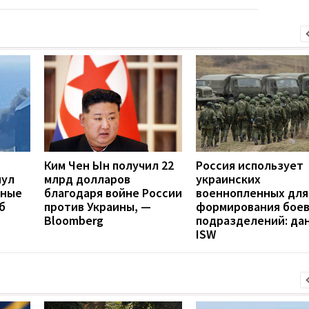
Ким Чен Ын получил 22
Россия использует
нул
млрд долларов
украинских
нные
благодаря войне России
военнопленных для
б
против Украины, —
формирования бое
Bloomberg
подразделений: да
ISW