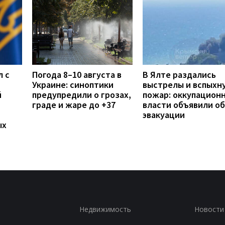
л с
Погода 8–10 августа в
В Ялте раздались
Украине: синоптики
выстрелы и вспыхн
й
предупредили о грозах,
пожар: оккупацион
граде и жаре до +37
власти объявили об
эвакуации
ых
Недвижимость
Новости