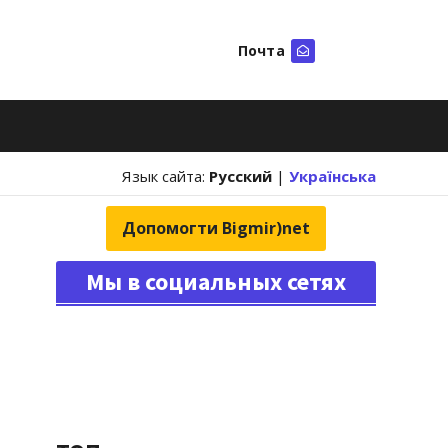
Почта
Искать
Язык сайта:
Русский
|
Українська
Допомогти Bigmir)net
Мы в социальных сетях