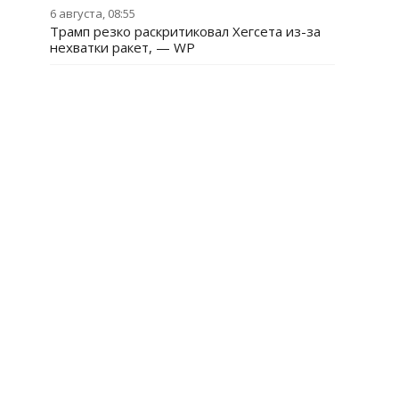
6 августа, 08:55
Трамп резко раскритиковал Хегсета из-за
нехватки ракет, — WP