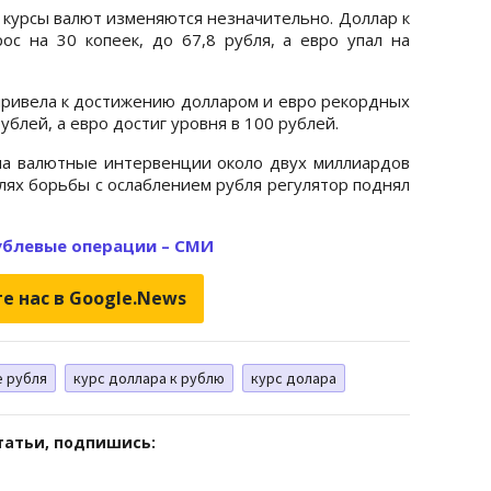
 курсы валют изменяются незначительно. Доллар к
ос на 30 копеек, до 67,8 рубля, а евро упал на
привела к достижению долларом и евро рекордных
ублей, а евро достиг уровня в 100 рублей.
на валютные интервенции около двух миллиардов
лях борьбы с ослаблением рубля регулятор поднял
ублевые операции – СМИ
е нас в Google.News
 рубля
курс доллара к рублю
курс долара
татьи, подпишись: