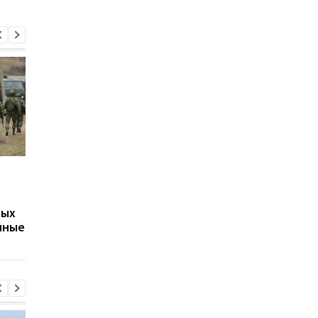
Путин может напасть
Беспилотники
на страну НАТО ещё во
атаковали склад
время войны против
Wildberries в
вых
Украины: разведка США
Екатеринбурге: возн
нные
оценила угрозу
крупный пожар