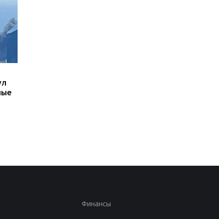
Украинцы высказались
В Киевской области
ул
о продолжительности
ухудшилось качеств
ные
войны - опрос
воздуха: где самая
плохая ситуация
Финансы