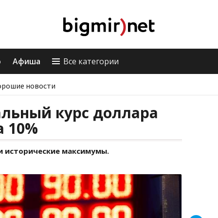
о
Афиша
Все категории
орошие новости
альный курс доллара
а 10%
ли исторические максимумы.