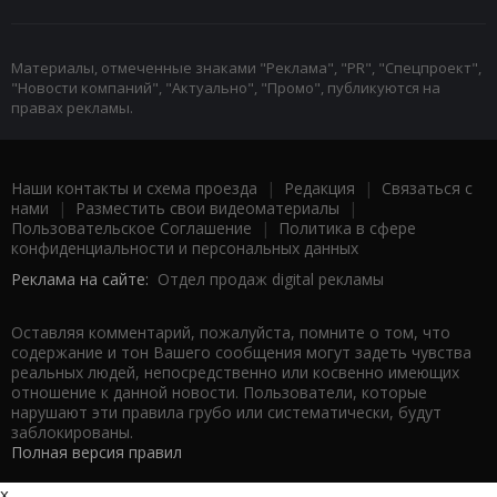
Материалы, отмеченные знаками "Реклама", "PR", "Спецпроект",
"Новости компаний", "Актуально", "Промо", публикуются на
правах рекламы.
Наши контакты и схема проезда
|
Редакция
|
Связаться с
нами
|
Разместить свои видеоматериалы
|
Пользовательское Соглашение
|
Политика в сфере
конфиденциальности и персональных данных
Реклама на сайте:
Отдел продаж digital рекламы
Оставляя комментарий, пожалуйста, помните о том, что
содержание и тон Вашего сообщения могут задеть чувства
реальных людей, непосредственно или косвенно имеющих
отношение к данной новости. Пользователи, которые
нарушают эти правила грубо или систематически, будут
заблокированы.
Полная версия правил
x