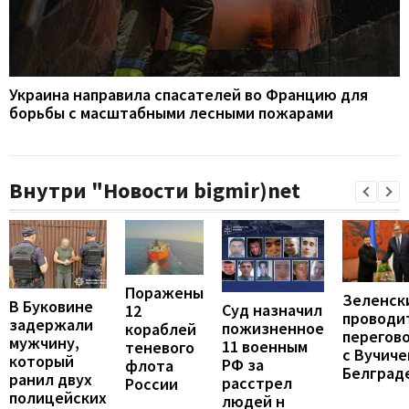
Украина направила спасателей во Францию для
борьбы с масштабными лесными пожарами
Внутри "Новости bigmir)net
Поражены
Зеленск
В Буковине
Суд назначил
12
проводи
задержали
пожизненное
кораблей
перегов
мужчину,
11 военным
теневого
с Вучиче
который
РФ за
флота
Белград
ранил двух
расстрел
России
полицейских
людей н