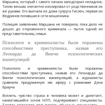
Маршана, который с самого начала заподозрил неладное,
Тилли весьма элегантно изолировал от родственников их
же руками. Его выгнала из дома супруга Гислен, первая из
Ведринов попавшая в сети мошенника.
Полиция заявлению Маршана не поверила, пока дело не
дошло до откровенного криминала — пыток одной из
представительниц семьи.
Психологи и криминалисты были поражены
способностями преступника, назвав его
Леонардо да Винчи психологических
манипуляций
Психологи и криминалисты были поражены
способностями преступника, назвав его Леонардо да
Винчи психологических манипуляций, а журналисты
сравнили придуманную им аферу с романами Дэна
Брауна.
Вселить чувство страха в человека может и дилетант,
нахватавшийся основ НЛП, подчёркивают специалисты.
Такими методами пользуются обычные мошенники —