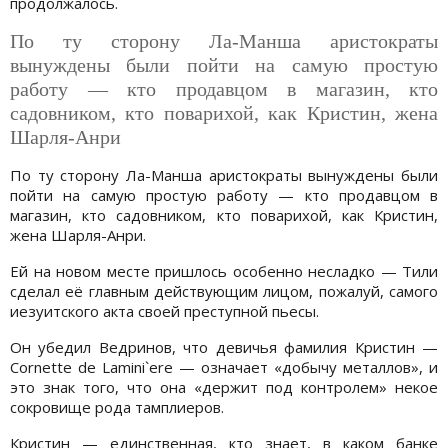
продолжалось.
По ту сторону Ла-Манша аристократы
вынуждены были пойти на самую простую
работу — кто продавцом в магазин, кто
садовником, кто поварихой, как Кристин, жена
Шарля-Анри
По ту сторону Ла-Манша аристократы вынуждены были
пойти на самую простую работу — кто продавцом в
магазин, кто садовником, кто поварихой, как Кристин,
жена Шарля-Анри.
Ей на новом месте пришлось особенно несладко — Тили
сделал её главным действующим лицом, пожалуй, самого
иезуитского акта своей преступной пьесы.
Он убедил Ведринов, что девичья фамилия Кристин —
Cornette de Lamini`ere — означает «добычу металлов», и
это знак того, что она «держит под контролем» некое
сокровище рода тамплиеров.
Кристин — единственная, кто знает, в каком банке