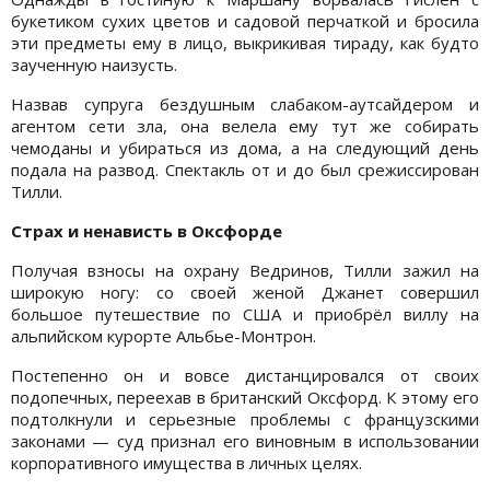
букетиком сухих цветов и садовой перчаткой и бросила
эти предметы ему в лицо, выкрикивая тираду, как будто
заученную наизусть.
Назвав супруга бездушным слабаком-аутсайдером и
агентом сети зла, она велела ему тут же собирать
чемоданы и убираться из дома, а на следующий день
подала на развод. Спектакль от и до был срежиссирован
Тилли.
Страх и ненависть в Оксфорде
Получая взносы на охрану Ведринов, Тилли зажил на
широкую ногу: со своей женой Джанет совершил
большое путешествие по США и приобрёл виллу на
альпийском курорте Альбье-Монтрон.
Постепенно он и вовсе дистанцировался от своих
подопечных, переехав в британский Оксфорд. К этому его
подтолкнули и серьезные проблемы с французскими
законами — суд признал его виновным в использовании
корпоративного имущества в личных целях.