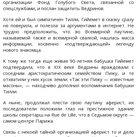
организации Фонд Голубого Света, связанной со
спецслужбами, и послан защитить Ведринов.
Хотя ей и был симпатичен Тилли, Гийемет в сказку сразу
не поверила, и полезла за аргументами в интернет. Не
трудно предположить, что во Всемирной паутине,
называемой также и всемирной свалкой, нашлась масса
информации, косвенно «подтверждающей» легенду
нового знакомца.
К тому же тогда еще живая 90-летняя бабушка Гийемет
подтвердила, что в XIX веке Ведрины враждовали с
соседним аристократическим семейством Пижу, и те
отхватили у них кусок земли. «Так эти Пижу — известные
масоны», — находчиво дополнил воспоминания бабушки
Тилли.
А ныне, продолжал плести свою паутину аферист, их
последователи положили глаз на престижное здание
школы секретарш на Rue de Lille, что в Седьмом округе —
самом центре Парижа.
Связь с некоей тайной организацией аферист то и дело