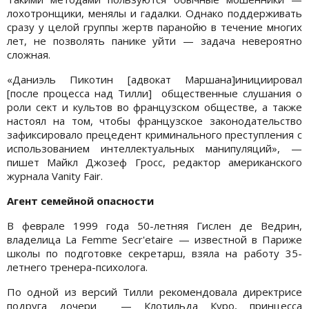
лохотронщики, менялы и гадалки. Однако поддерживать
сразу у целой группы жертв паранойю в течение многих
лет, не позволять панике уйти — задача невероятно
сложная.
«Даниэль Пикотин [адвокат Маршана]инициировал
[после процесса над Тилли] общественные слушания о
роли сект и культов во французском обществе, а также
настоял на том, чтобы французское законодательство
зафиксировало прецедент криминального преступления с
использованием интеллектуальных манипуляций», —
пишет Майкл Джозеф Гросс, редактор американского
журнала Vanity Fair.
Агент семейной опасности
В феврале 1999 года 50-летняя Гислен де Ведрин,
владелица La Femme Secr'etaire — известной в Париже
школы по подготовке секретарш, взяла на работу 35-
летнего тренера-психолога.
По одной из версий Тилли рекомендовала директрисе
подруга дочери — Клотильда Куро, принцесса