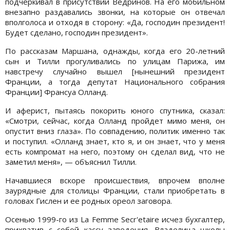
подчёркивал в присутствии Ведринов. На его мобильном
внезапно раздавались звонки, на которые он отвечал
вполголоса и отходя в сторону: «Да, господин президент!
Будет сделано, господин президент».
По рассказам Маршана, однажды, когда его 20-летний
сын и Тилли прогуливались по улицам Парижа, им
навстречу случайно вышел [нынешний президент
Франции, а тогда депутат Национального собрания
Франции] Франсуа Олланд.
И аферист, пытаясь покорить юного спутника, сказал:
«Смотри, сейчас, когда Олланд пройдет мимо меня, он
опустит вниз глаза». По совпадению, политик именно так
и поступил. «Олланд знает, кто я, и он знает, что у меня
есть компромат на него, поэтому он сделал вид, что не
заметил меня», — объяснил Тилли.
Начавшиеся вскоре происшествия, впрочем вполне
заурядные для столицы Франции, стали приобретать в
головах Гислен и ее родных ореол заговора.
Осенью 1999-го из La Femme Secr'etaire исчез бухгалтер,
прихватив с собой кассу заведения. Владелица школы