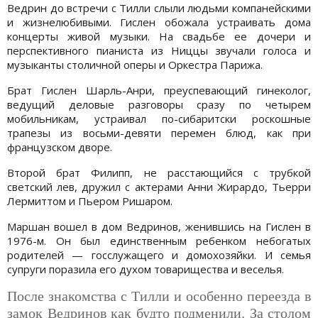
Ведрин до встречи с Тилли слыли людьми компанейскими
и жизнелюбивыми. Гислен обожала устраивать дома
концерты живой музыки. На свадьбе ее дочери и
перспективного пианиста из Ниццы звучали голоса и
музыканты столичной оперы и Оркестра Парижа.
Брат Гислен Шарль-Анри, преуспевающий гинеколог,
ведущий деловые разговоры сразу по четырем
мобильникам, устраивал по-сибаритски роскошные
трапезы из восьми-девяти перемен блюд, как при
французском дворе.
Второй брат Филипп, не расстающийся с трубкой
светский лев, дружил с актерами Анни Жирардо, Тьерри
Лермиттом и Пьером Ришаром.
Маршан вошел в дом Ведринов, женившись на Гислен в
1976-м. Он был единственным ребенком небогатых
родителей — госслужащего и домохозяйки. И семья
супруги поразила его духом товарищества и веселья.
После знакомства с Тилли и особенно переезда в
замок Ведринов как будто подменили. За столом