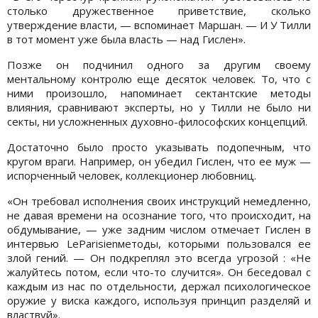
столько дружественное приветствие, сколько
утверждение власти, — вспоминает Маршан. — И У Тилли
в тот момент уже была власть — над Гислен».
Позже он подчинил одного за другим своему
ментальному контролю еще десяток человек. То, что с
ними произошло, напоминает сектантские методы
влияния, сравнивают эксперты, но у Тилли не было ни
секты, ни усложненных духовно-философских концепций.
Достаточно было просто указывать подопечным, что
кругом враги. Например, он убедил Гислен, что ее муж —
испорченный человек, коллекционер любовниц.
«Он требовал исполнения своих инструкций немедленно,
не давая времени на осознание того, что происходит, на
обдумывание, — уже задним числом отмечает Гислен в
интервью LeParisienметоды, которыми пользовался ее
злой гений. — Он подкреплял это всегда угрозой : «Не
жалуйтесь потом, если что-то случится». Он беседовал с
каждым из нас по отдельности, держал психологическое
оружие у виска каждого, используя принцип разделяй и
властвуй».