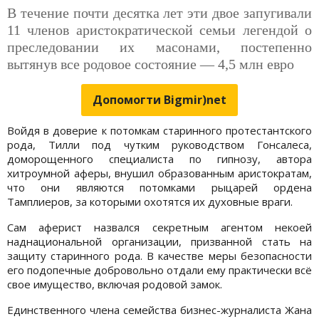
В течение почти десятка лет эти двое запугивали
11 членов аристократической семьи легендой о
преследовании их масонами, постепенно
вытянув все родовое состояние — 4,5 млн евро
Допомогти Bigmir)net
Войдя в доверие к потомкам старинного протестантского
рода, Тилли под чутким руководством Гонсалеса,
доморощенного специалиста по гипнозу, автора
хитроумной аферы, внушил образованным аристократам,
что они являются потомками рыцарей ордена
Тамплиеров, за которыми охотятся их духовные враги.
Сам аферист назвался секретным агентом некоей
наднациональной организации, призванной стать на
защиту старинного рода. В качестве меры безопасности
его подопечные добровольно отдали ему практически всё
свое имущество, включая родовой замок.
Единственного члена семейства бизнес-журналиста Жана