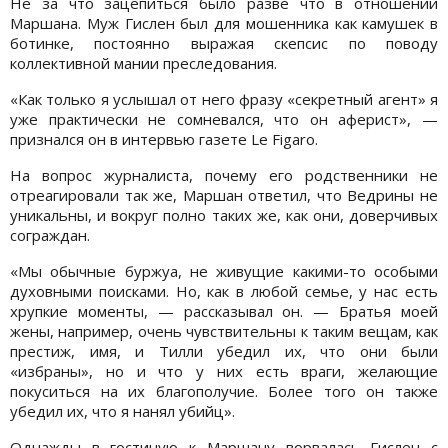
Не за что зацепиться было разве что в отношении
Маршана. Муж Гислен был для мошенника как камушек в
ботинке, постоянно выражая скепсис по поводу
коллективной мании преследования.
«Как только я услышал от него фразу «секретный агент» я
уже практически не сомневался, что он аферист», —
признался он в интервью газете Le Figaro.
На вопрос журналиста, почему его родственники не
отреагировали так же, Маршан ответил, что Ведрины не
уникальны, и вокруг полно таких же, как они, доверчивых
сограждан.
«Мы обычные буржуа, не живущие какими-то особыми
духовными поисками. Но, как в любой семье, у нас есть
хрупкие моменты, — рассказывал он. — Братья моей
жены, например, очень чувствительны к таким вещам, как
престиж, имя, и Тилли убедил их, что они были
«избраны», но и что у них есть враги, желающие
покуситься на их благополучие. Более того он также
убедил их, что я нанял убийц».
Однажды в гостиную к Маршану ворвалась Гислен с