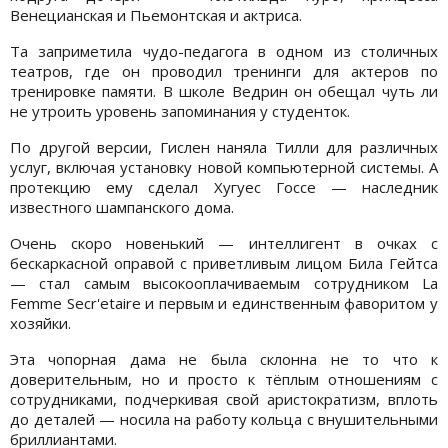
Венецианская и Пьемонтская и актриса.
Та заприметила чудо-педагога в одном из столичных
театров, где он проводил тренинги для актеров по
тренировке памяти. В школе Ведрин он обещал чуть ли
не утроить уровень запоминания у студенток.
По другой версии, Гислен наняла Тилли для различных
услуг, включая установку новой компьютерной системы. А
протекцию ему сделал Хугуес Госсе — наследник
известного шампанского дома.
Очень скоро новенький — интеллигент в очках с
бескаркасной оправой с приветливым лицом Била Гейтса
— стал самым высокооплачиваемым сотрудником La
Femme Secr'etaire и первым и единственным фаворитом у
хозяйки.
Эта чопорная дама не была склонна не то что к
доверительным, но и просто к тёплым отношениям с
сотрудниками, подчеркивая свой аристократизм, вплоть
до деталей — носила на работу кольца с внушительными
бриллиантами.