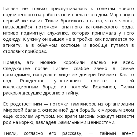
Гислен не только прислушивалась к советам нового
подчиненного на работе, но и ввела его в дом. Маршану в
первый же визит Тилли бросилось в глаза, что человек,
назвавшийся потомком знатного католического рода,
игриво подмигнул служанке, которая принимала у него
одежду. К ужину он вышел не в тройке, как полагается по
этикету, а в обычном костюме и вообще путался в
столовых приборах.
Правда, эти нюансы коробили далеко не всех.
Следующее после Гислен слабое звено в семье
проходимец нащупал в лице ее дочери Гийемет. Как-то
под Рождество, угостившись вместе с ней
коллекционным бордо из погреба Ведринов, Тилли
раскрыл девушке древнюю тайну.
Ее родственники — потомки тамплиеров из организации
Мировой баланс, основанной для борьбы с мировым злом
еще королем Артуром. Их враги масоны жаждут извести
род на корню, завладев фамильными ценностями.
Тилли, согласно его рассказу, — тайный агент