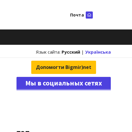
Почта
Искать
Язык сайта:
Русский
|
Українська
Допомогти Bigmir)net
Мы в социальных сетях