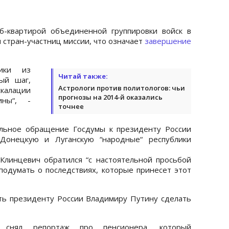
б-квартирой объединенной группировки войск в
 стран-участниц миссии, что означает
завершение
ники из
Читай также:
ый шаг,
Астрологи против политологов: чьи
калации
прогнозы на 2014-й оказались
ины“, -
точнее
льное обращение Госдумы к президенту России
Донецкую и Луганскую “народные“ республики
линцевич обратился “с настоятельной просьбой
подумать о последствиях, которые принесет этот
ть президенту России Владимиру Путину сделать
1 снял репортаж про пенсионера, который