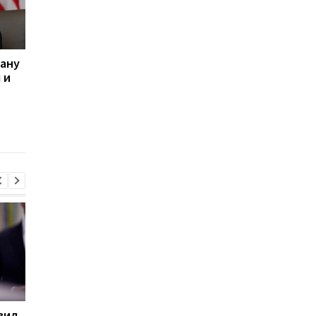
рану
Трамп рассказал, при
Иран опроверг
 и
каком условии США не
заявление Трампа о
нанесут удары по Ирану
переговорах с США и
выступил с новым
заявлением по пово
Ормузского пролива
вил
База ФСБ и шесть
Цены на гробы в Рос