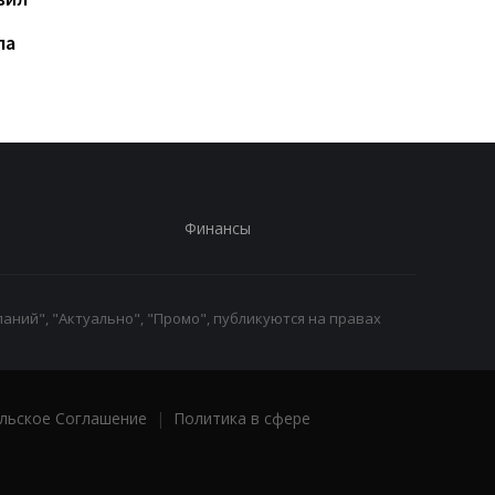
судов: СБС поразили 102
взлетели на 105% с
па
цели РФ
начала войны проти
Украины
Финансы
аний", "Актуально", "Промо", публикуются на правах
льское Соглашение
|
Политика в сфере