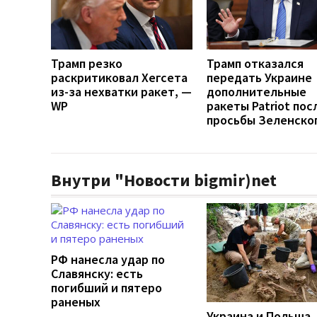
Трамп резко
Трамп отказался
раскритиковал Хегсета
передать Украине
из-за нехватки ракет, —
дополнительные
WP
ракеты Patriot пос
просьбы Зеленско
Внутри "Новости bigmir)net
РФ нанесла удар по
Славянску: есть
погибший и пятеро
раненых
Украина и Польша