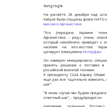
%img1big%
На рассвете 28 декабря над шта
Кабуле были спущены флаги НАТО и
миссии в Афганистане
.
“Это (передача Украине тех
Афганистана - ред.) очень опасн
который неизбежно приведет к эс
насилия на юго-востоке Укра
цитирует Клинцевича
Интерфакс
.
Он намерен инициировать специа
принять решение о поставке в 
российской военной техники.
К президенту США Бараку Обаме К
еще раз все тщательно взвесить, 
шаг“.
“В ином случае мы будем предлага
ответный шаг“, - предупредил он.
Напомним, телеканал Россия-