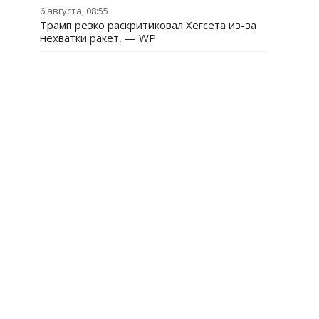
6 августа, 08:55
Трамп резко раскритиковал Хегсета из-за
нехватки ракет, — WP