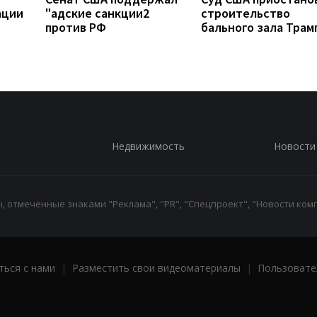
ации
"адские санкции2
строительство
против РФ
бального зала Трам
Недвижимость
Новости
 отмеченные знаками "Реклама", "PR", "Спецпроект", "Новости комп
ться с нами
|
Разместить свои видеоматериалы
|
Пользовате