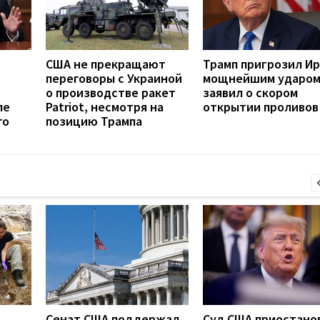
США не прекращают
Трамп пригрозил И
переговоры с Украиной
мощнейшим ударом
о производстве ракет
заявил о скором
ле
Patriot, несмотря на
открытии проливов
го
позицию Трампа
Сенат США поддержал
Суд США приостано