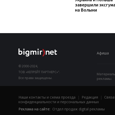
завершили эксгум
на Волыни
Афиша
© 2000-2024,
ТОВ «КЕПРЕЙТ ПАРТНЕРС»".
Материалы,
Все права защищены.
рекламы.
Наши контакты и схема проезда
|
Редакция
|
Связа
конфиденциальности и персональных данных
Реклама на сайте:
Отдел продаж digital рекламы