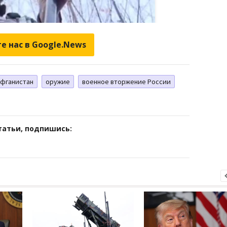
е нас в Google.News
фганистан
оружие
военное вторжение России
татьи, подпишись: