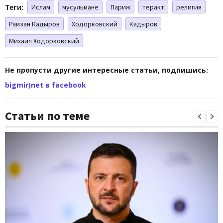
Теги:
Ислам
мусульмане
Париж
теракт
религия
Рамзан Кадыров
Ходорковский
Кадыров
Михаил Ходорковский
Не пропусти другие интересные статьи, подпишись:
bigmir)net в facebook
Статьи по теме