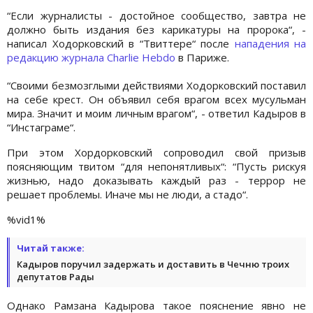
“Если журналисты - достойное сообщество, завтра не
должно быть издания без карикатуры на пророка“, -
написал Ходорковский в “Твиттере“ после
нападения на
редакцию журнала Charlie Hebdo
в Париже.
“Своими безмозглыми действиями Ходорковский поставил
на себе крест. Он объявил себя врагом всех мусульман
мира. Значит и моим личным врагом“, - ответил Кадыров в
“Инстаграме“.
При этом Хордорковский сопроводил свой призыв
поясняющим твитом “для непонятливых“: “Пусть рискуя
жизнью, надо доказывать каждый раз - террор не
решает проблемы. Иначе мы не люди, а стадо“.
%vid1%
Читай также:
Кадыров поручил задержать и доставить в Чечню троих
депутатов Рады
Однако Рамзана Кадырова такое пояснение явно не