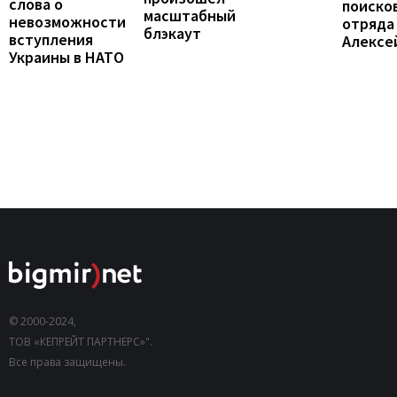
слова о
поиско
масштабный
невозможности
отряда
блэкаут
вступления
Алексе
Украины в НАТО
© 2000-2024,
ТОВ «КЕПРЕЙТ ПАРТНЕРС»".
Все права защищены.