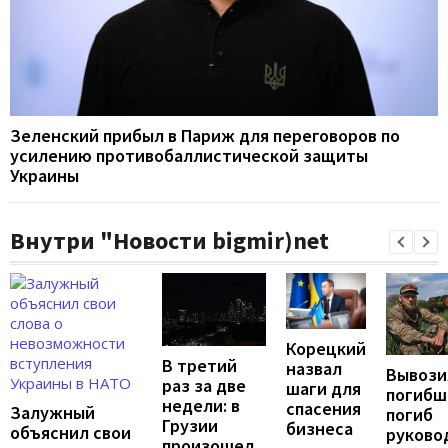
Зеленский прибыл в Париж для переговоров по
усилению противобаллистической защиты
Украины
Внутри "Новости bigmir)net
Корецкий
В третий
назвал
Вывози
раз за две
шаги для
погибш
недели: в
спасения
Залужный
погиб
Грузии
бизнеса
объяснил свои
руково
произошел