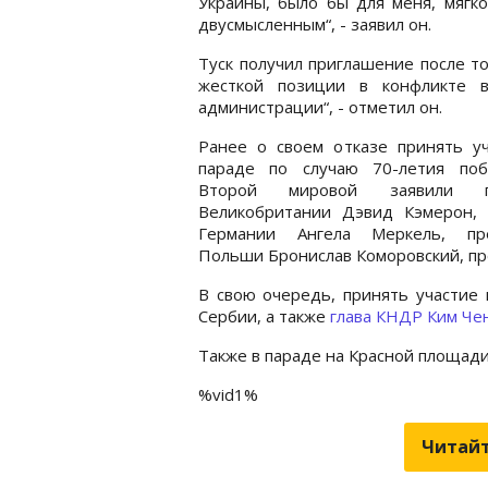
Украины, было бы для меня, мягко
двусмысленным“, - заявил он.
Туск получил приглашение после то
жесткой позиции в конфликте в
администрации“, - отметил он.
Ранее о своем отказе принять уч
параде по случаю 70-летия по
Второй мировой
заявили
пр
Великобритании
Дэвид Кэмерон
,
Германии
Ангела Меркель
, пр
Польши
Бронислав Коморовский
, п
В свою очередь, принять участие 
Сербии, а также
глава КНДР Ким Че
Также в параде на Красной площад
%vid1%
Читайт