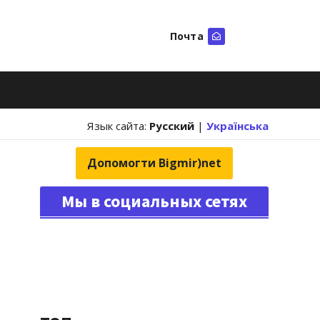
Почта
Искать
Язык сайта:
Русский
|
Українська
Допомогти Bigmir)net
Мы в социальных сетях