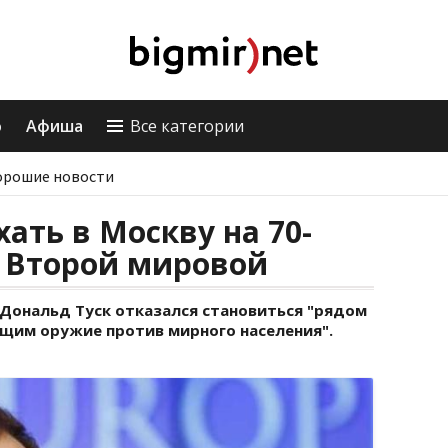
о
Афиша
Все категории
орошие новости
хать в Москву на 70-
о Второй мировой
 Дональд Туск отказался становиться "рядом
ющим оружие против мирного населения".