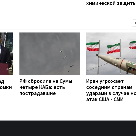
химической защит
ад
РФ сбросила на Сумы
Иран угрожает
ломки
четыре КАБа: есть
соседним странам
пострадавшие
ударами в случае н
атак США - СМИ