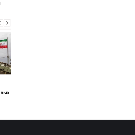
ы
Подозрение
Второй за день: в
Стефанишиной: САП
России похоронили 
овых
требует залог в
одного генерала
размере 13,3 млн