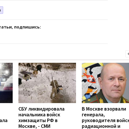
я
татьи, подпишись:
СБУ ликвидировала
В Москве взорвали
начальника войск
генерала,
ала
химзащиты РФ в
руководителя войс
Москве, - СМИ
радиационной и