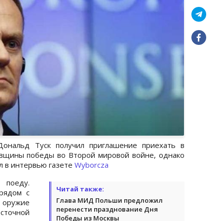
Дональд Туск
получил приглашение приехать в
овщины победы во Второй мировой войне, однако
ал в интервью газете
Wyborcza
поеду.
Читай также:
рядом с
Глава МИД Польши предложил
 оружие
перенести празднование Дня
сточной
Победы из Москвы