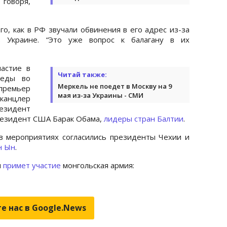
 говоря,
го, как в РФ звучали обвинения в его адрес из-за
 Украине. “Это уже вопрос к балагану в их
астие в
Читай также:
беды во
Меркель не поедет в Москву на 9
емьер
мая из-за Украины - СМИ
 канцлер
езидент
резидент США
Барак Обама
,
лидеры стран Балтии
.
в мероприятиях согласились президенты Чехии и
н Ын
.
и
примет участие
монгольская армия:
е нас в Google.News