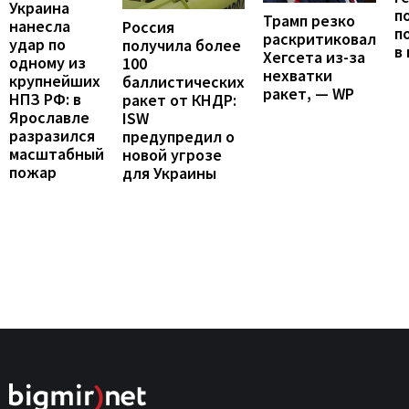
Украина
п
Трамп резко
нанесла
Россия
п
раскритиковал
удар по
получила более
в
Хегсета из-за
одному из
100
нехватки
крупнейших
баллистических
ракет, — WP
НПЗ РФ: в
ракет от КНДР:
Ярославле
ISW
разразился
предупредил о
масштабный
новой угрозе
пожар
для Украины