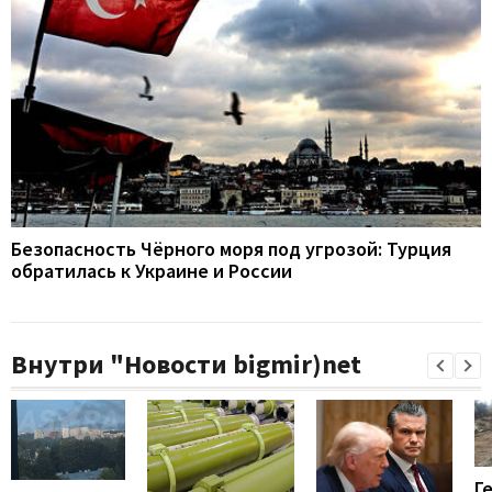
Безопасность Чёрного моря под угрозой: Турция
обратилась к Украине и России
Внутри "Новости bigmir)net
Г