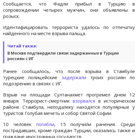
Сообщается, что Фадли прибыл в Турцию в
сопровождении четырех мужчин, они объявлены в
розыск.
Идентифицировать террориста удалось по отпечатку
найденного на месте взрыва пальца.
Читай также:
В Москве подтвердили связи задержанных в Турции
россиян с ИГ
Ранее сообщалось, что после взрыва в Стамбуле
турецкие полицейские
задержали
троих россиян по
подозрению в связях с ИГ.
Взрыв на площади Султанахмет прогремел днем 12
января. Террорист-смертник
взорвался
в историческом
районе Стамбула, неподалеку находятся популярные у
туристов Голубая мечеть и собор Святой Софии.
10 человек
погибли
, 15 получили ранения. Среди
пострадавших, кроме граждан Турции, оказались также и
граждане иностранных государств.